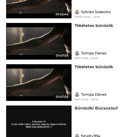
Szilvási Szabolcs
01:42:44
9939 views
2 éve
Tökéletes bűnözők
Tompa Dénes
01:47:05
656 views
3 éve
Tökéletes bűnözők
Tompa Dénes
01:47:05
546 views
3 éve
Bűnözők! Búcsúzóul!
fatality994