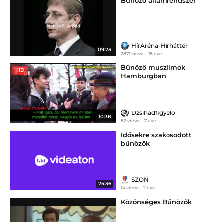
Bűnöző államrendszer
HírAréna-Hírháttér
09:23
2871 views
18 éve
Bűnöző muszlimok
HD
Hamburgban
Dzsihádfigyelő
10:38
82 views
7 éve
Idősekre szakosodott
bűnözők
SZON
25:36
14 views
2 éve
Közönséges Bűnözők