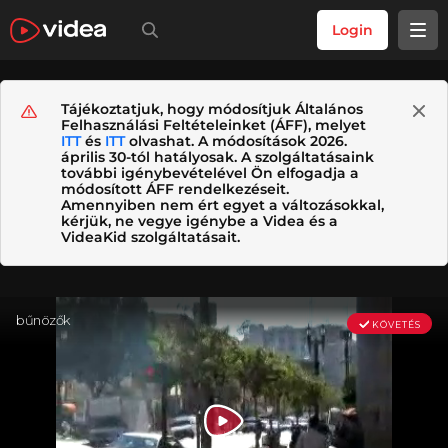
Login
Tájékoztatjuk, hogy módosítjuk Általános
Felhasználási Feltételeinket (ÁFF), melyet
ITT
és
ITT
olvashat. A módosítások 2026.
április 30-tól hatályosak. A szolgáltatásaink
további igénybevételével Ön elfogadja a
módosított ÁFF rendelkezéseit.
Amennyiben nem ért egyet a változásokkal,
kérjük, ne vegye igénybe a Videa és a
VideaKid szolgáltatásait.