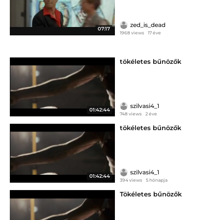
zed_is_dead
07:17
1968 views
17 éve
tökéletes bűnözők
szilvasi4_1
01:42:44
748 views
2 éve
tökéletes bűnözők
szilvasi4_1
01:42:44
394 views
5 hónapja
Tökéletes bűnözők