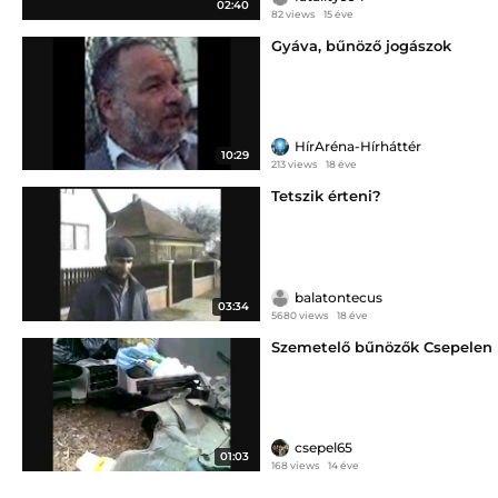
02:40
82 views
15 éve
Gyáva, bűnöző jogászok
HírAréna-Hírháttér
10:29
213 views
18 éve
Tetszik érteni?
balatontecus
03:34
5680 views
18 éve
Szemetelő bűnözők Csepelen
csepel65
01:03
168 views
14 éve