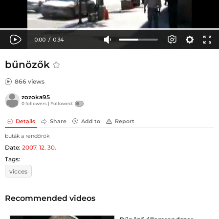
bűnözők
866 views
zozoka95
0 followers |
Followed:
Details
Share
Add to
Report
buták a rendőrök
Date:
2007. 12. 30.
Tags:
vicces
Recommended videos