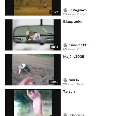
vastagdako
00:22
1316 views
18 éve
Blaupunkt
csabika1980
00:13
636 views
18 éve
Majális2005
zadi86
00:46
574 views
18 éve
Tarzan
rideg0707