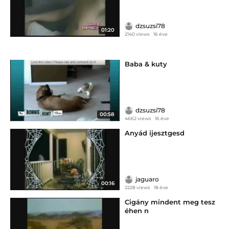
dzsuzsi78
01:20
2140 views
16 éve
Baba & kuty
dzsuzsi78
00:58
4662 views
16 éve
Anyád ijesztgesd
jaguaro
00:16
2228 views
18 éve
Cigány mindent meg tesz
éhen n