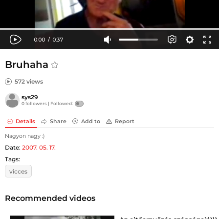
Bruhaha
572 views
sys29
0 followers |
Followed:
Details
Share
Add to
Report
Nagyon nagy :)
Date:
2007. 05. 17.
Tags:
vicces
Recommended videos