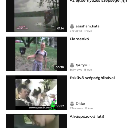
Az ejtőernyőzés szépségei:))))
abraham.kata
01:14
810 views
17 éve
Flamenkó
tyutyu11
00:38
361 views
18 éve
Eskűvő szépséghibával
Ditke
00:17
934 views
19 éve
Alváspózok-állati!