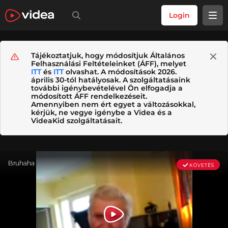
Login
Tájékoztatjuk, hogy módosítjuk Általános
Felhasználási Feltételeinket (ÁFF), melyet
ITT
és
ITT
olvashat. A módosítások 2026.
április 30-tól hatályosak. A szolgáltatásaink
további igénybevételével Ön elfogadja a
módosított ÁFF rendelkezéseit.
Amennyiben nem ért egyet a változásokkal,
kérjük, ne vegye igénybe a Videa és a
VideaKid szolgáltatásait.