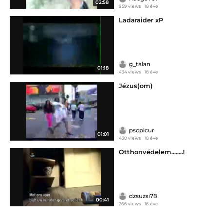
02:58
959 views
18 éve
Ladaraider xP
g_talan
01:18
434 views
18 éve
Jézus(om)
pscpicur
01:01
430 views
18 éve
Otthonvédelem........!
dzsuzsi78
00:41
266 views
16 éve