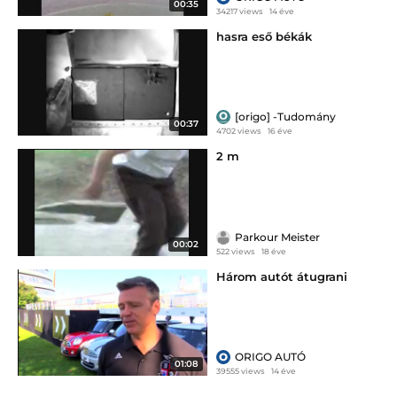
00:35
34217 views
14 éve
hasra eső békák
[origo] -Tudomány
00:37
4702 views
16 éve
2 m
Parkour Meister
00:02
522 views
18 éve
Három autót átugrani
ORIGO AUTÓ
01:08
39555 views
14 éve