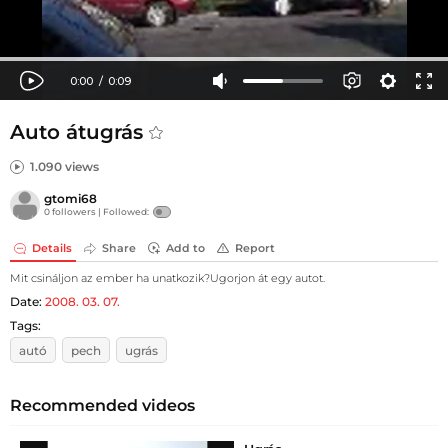
Auto átugrás
1.090 views
gtomi68
0 followers |
Followed:
Details
Share
Add to
Report
Mit csináljon az ember ha unatkozik?Ugorjon át egy autot.
Date:
2008. 03. 07.
Tags:
autó
pech
ugrás
Recommended videos