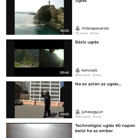
Ugrás
milarepaverzio
00:25
712 views
18 éve
Bázis ugrás
kancsalz
00:45
2075 views
19 éve
Na ez aztán az ugrás...
juhaszgyuri
00:52
1680 views
18 éve
Technológiai ugrás 60 napon
belül ha az ember