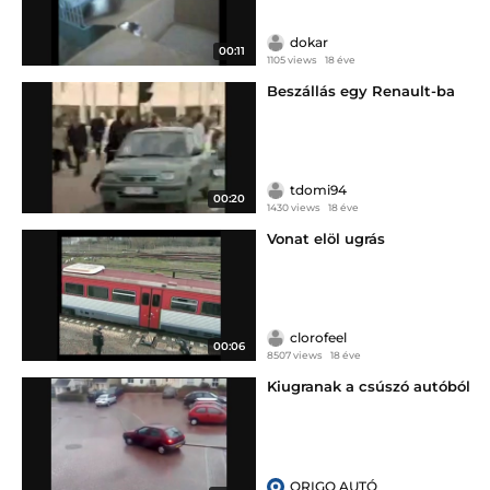
dokar
00:11
1105 views
18 éve
Beszállás egy Renault-ba
tdomi94
00:20
1430 views
18 éve
Vonat elöl ugrás
clorofeel
00:06
8507 views
18 éve
Kiugranak a csúszó autóból
ORIGO AUTÓ