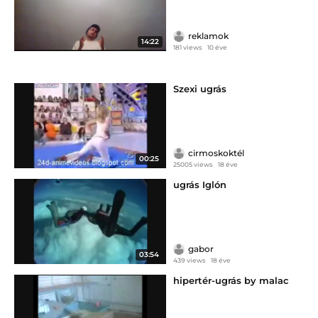
reklamok
14:22
181 views
10 éve
Szexi ugrás
cirmoskoktél
00:25
25005 views
18 éve
ugrás Iglón
gabor
03:54
439 views
18 éve
hipertér-ugrás by malac