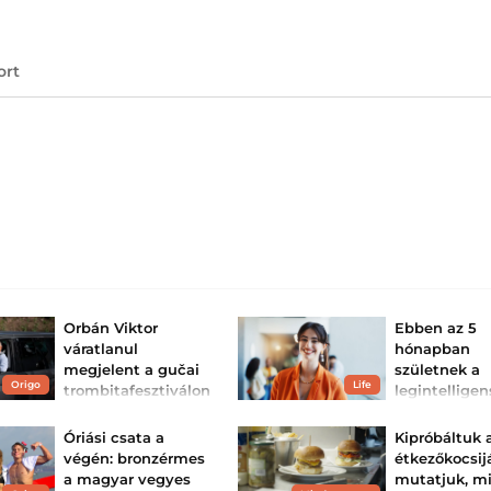
ort
Orbán Viktor
Ebben az 5
váratlanul
hónapban
megjelent a gučai
születnek a
Origo
Life
trombitafesztiválon
legintellige
– fotó
emberek – T
köztük vagy
Sör, csevap és
Óriási csata a
Kipróbáltuk
trombitaszó.
Mindig több lépé
végén: bronzérmes
étkezőkocsijá
mások előtt járn
a magyar vegyes
mutatjuk, m
különleges módo