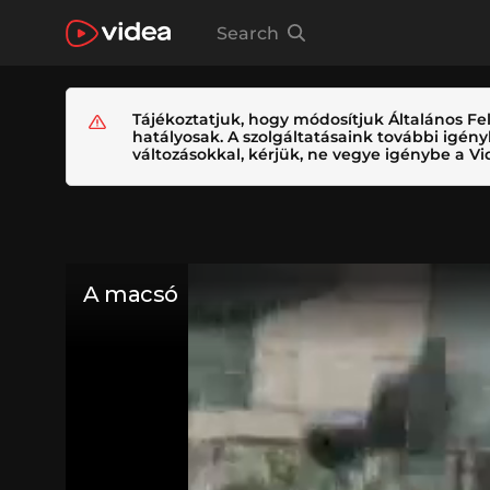
Search
Tájékoztatjuk, hogy módosítjuk Általános Fel
hatályosak. A szolgáltatásaink további igé
változásokkal, kérjük, ne vegye igénybe a Vid