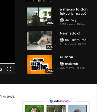
a macsó földön
fekve is macsó
disztroj
00:22
7559 views
18 éve
Nem adok!
haluskazsuzsa
19632 views
18 éve
00:17
Pumpa
malomb
2519 views
19 éve
00:22
24 views