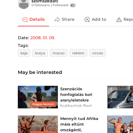
szomszedati
0 followers |
Followed:
Details
Share
Add to
Rep
Date:
2008. 01. 09.
Tags:
kaja
kutya
macso
reklám
vicces
May be interested
Szenzációs
honfoglalás kori
aranyleletekre
Magyar Nemzet
bukkantak Pest
vármegyében
A felbecsülhetetlen értékű
Mennyit tud Afrika
kincs a korabeli elit
mára eltűnt
tagjaihoz tartozhatott.
országáról,