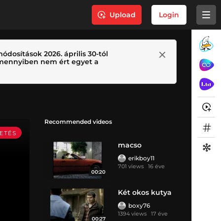
Upload
Login
ódosítások 2026. április 30-tól
 Amennyiben nem ért egyet a
Recommended videos
macso
erikboy11
701 views
16 éve
00:20
Két okos kutya
boxy76
1394 views
17 éve
00:27