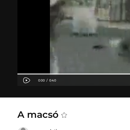
A macsó