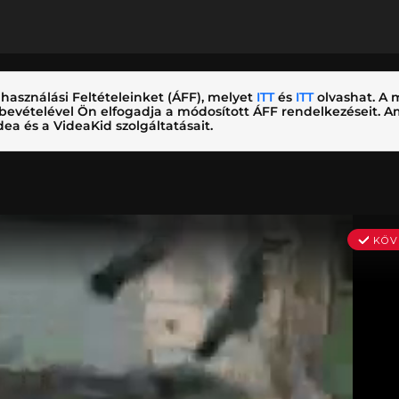
használási Feltételeinket (ÁFF), melyet
ITT
és
ITT
olvashat. A m
nybevételével Ön elfogadja a módosított ÁFF rendelkezéseit.
ea és a VideaKid szolgáltatásait.