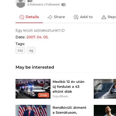
sci
0 followers |
Followed:
Details
Share
Add to
Rep
Egy kicsit szórakoztunk!!!:D
Date:
2007. 04. 05.
Tags:
tűz
ég
May be interested
Mexikó: 12 év után
új fordulat a 43
eltűnt diák
Origo
ügyében,
letartóztatták a
volt kormányzót
Rendkívüli: átment
Ángel Aguirrét azzal
a Szenátuson,
vádolják, hogy