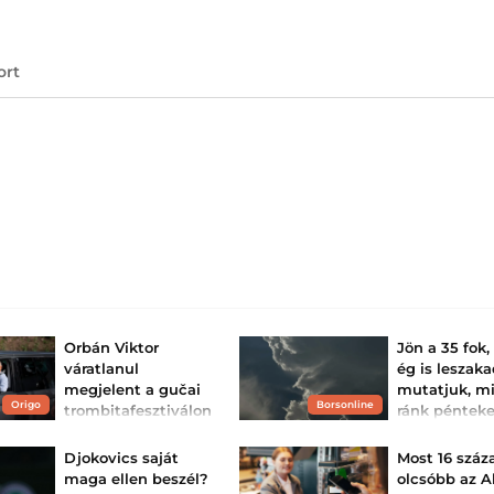
ort
Orbán Viktor
Jön a 35 fok,
váratlanul
ég is leszaka
megjelent a gučai
mutatjuk, mi
Origo
Borsonline
trombitafesztiválon
ránk péntek
– fotó
Pénteken is kitar
meleg, a hőmérs
Sör, csevap és
Djokovics saját
Most 16 száz
többfelé 35 fok k
trombitaszó.
emelkedik, délke
maga ellen beszél?
olcsóbb az A
pedig ennél is 