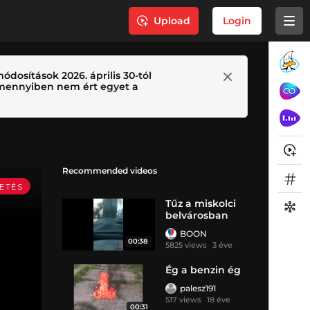
Upload
Login
ódosítások 2026. április 30-tól
 Amennyiben nem ért egyet a
Recommended videos
Tűz a miskolci
belvárosban
BOON
00:38
5825 views
3 éve
Ég a benzin ég
palesz191
517 views
18 éve
00:31