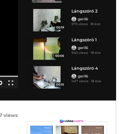
Lángszóró 2
geri16
975 views
18 éve
00:19
Lángszóró 1
geri16
940 views
18 éve
00:06
Lángszóró 4
geri16
1417 views
18 éve
00:15
87 views