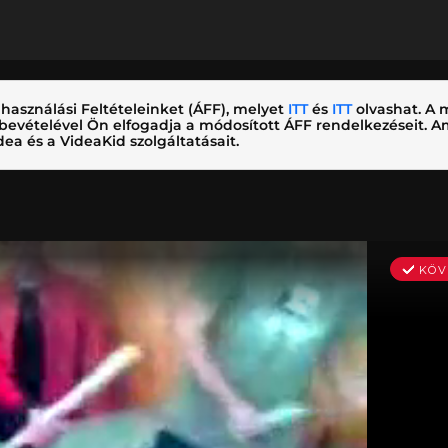
használási Feltételeinket (ÁFF), melyet
ITT
és
ITT
olvashat. A m
nybevételével Ön elfogadja a módosított ÁFF rendelkezéseit.
ea és a VideaKid szolgáltatásait.