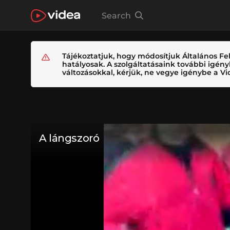
Search
Tájékoztatjuk, hogy módosítjuk Általános Fel
hatályosak. A szolgáltatásaink további igé
változásokkal, kérjük, ne vegye igénybe a Vid