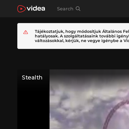
Search
Tájékoztatjuk, hogy módosítjuk Általános Fel
hatályosak. A szolgáltatásaink további igé
változásokkal, kérjük, ne vegye igénybe a Vid