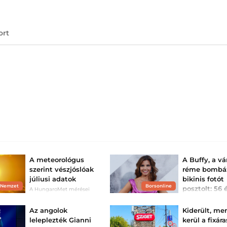
ort
A meteorológus
A Buffy, a v
szerint vészjóslóak
réme bombá
júliusi adatok
bikinis fotót
 Nemzet
Borsonline
posztolt: 56
A HungaroMet mérései
szerint az átlagos havi
kirobbanó
csapadék alig negyede
formában va
hullott le.
Az angolok
Kiderült, me
színés...
leleplezték Gianni
kerül a fixára