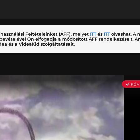
használási Feltételeinket (ÁFF), melyet
ITT
és
ITT
olvashat. A m
nybevételével Ön elfogadja a módosított ÁFF rendelkezéseit.
ea és a VideaKid szolgáltatásait.