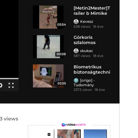
[Metin2Mester]T
railer b Mimike
Kevesz
05:54
638 views
16 éve
Görkoris
szlalomos
skukac
00:08
587 views
18 éve
Biometrikus
biztonságtechni
ka
[origo] -
02:55
Tudomány
2373 views
18 éve
53 views