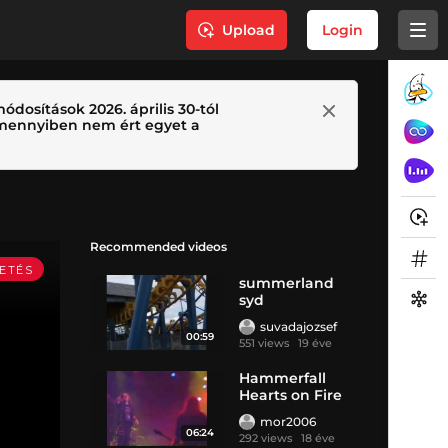
Upload
Login
ódosítások 2026. április 30-tól
 Amennyiben nem ért egyet a
Recommended videos
summerland
syd
suvadajozsef
00:59
551 views
19 éve
Hammerfall
Hearts on Fire
Live
mor2006
06:24
292 views
18 éve