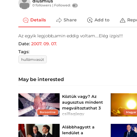
diusmius
0 followers |
Followed:
Details
Share
Add to
Rep
Az egyik legjobb,amin eddig voltam....Elég izgis!!!
Date:
2007. 09. 07.
Tags:
hullámvasút
May be interested
Köztük vagy? Az
augusztus mindent
megváltoztathat 3
Borsonline
Magyar
csillagjegy
életében
Három csillagjegyre
Alábbhagyott a
igazán szerencsés időszak
lendület a
vár.