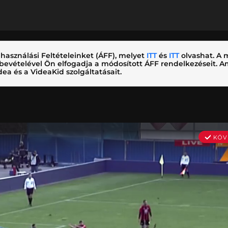
használási Feltételeinket (ÁFF), melyet
ITT
és
ITT
olvashat. A m
nybevételével Ön elfogadja a módosított ÁFF rendelkezéseit.
ea és a VideaKid szolgáltatásait.