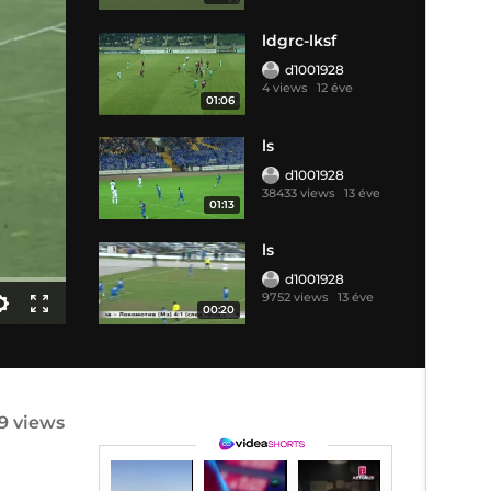
ldgrc-lksf
d1001928
4 views
12 éve
01:06
ls
d1001928
38433 views
13 éve
01:13
ls
d1001928
9752 views
13 éve
00:20
9 views