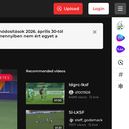
Upload
Login
ódosítások 2026. április 30-tól
 Amennyiben nem ért egyet a
Recommended videos
ldgrc-lksf
d1001928
6499 views
12 éve
01:30
Sl-LKSF
steff_godsmack
11517 views
12 éve
01:31