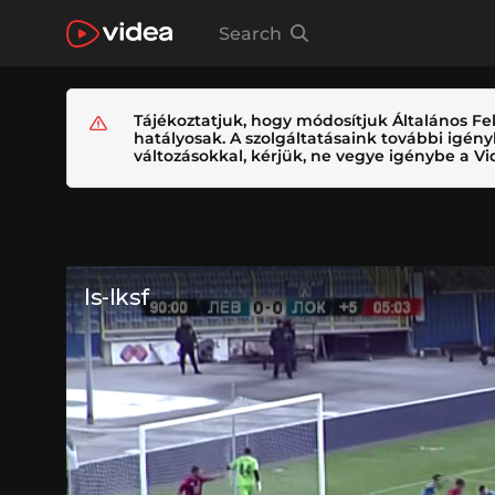
Search
Tájékoztatjuk, hogy módosítjuk Általános Fel
hatályosak. A szolgáltatásaink további igé
változásokkal, kérjük, ne vegye igénybe a Vid