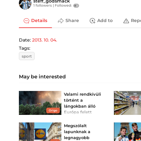
steff_godsmack
1 followers |
Followed:
Details
Share
Add to
Rep
Date:
2013. 10. 04.
Tags:
sport
May be interested
Valami rendkívüli
történt a
lángokban álló
Origo
Európa felett
Ritka képződmény jelent
meg Franciaország egén.
Megszólalt
lapunknak a
legnagyobb