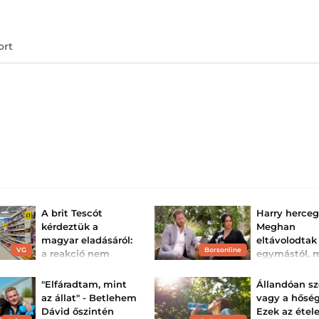
ort
A brit Tescót
Harry herceg
kérdeztük a
Meghan
magyar eladásáról:
eltávolodtak
VG
Borsonline
a reakció nem
egymástól, 
meglepő – készen
Invictusnak 
állhat a teljes
elege van be
"Elfáradtam, mint
Állandóan s
régiós k...
Kinsey Schofield k
az állat" - Betlehem
vagy a hősé
szakértő a TalkTV
Mostohagyerekként
Dávid őszintén
Ezek az étel
adásában mért ú
kezelnék a magyar