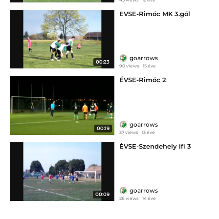
EVSE-Rimóc MK 3.gól
goarrows
00:23
90 views
15 éve
ÉVSE-Rimóc 2
goarrows
00:19
37 views
13 éve
ÉVSE-Szendehely ifi 3
goarrows
00:09
26 views
14 éve