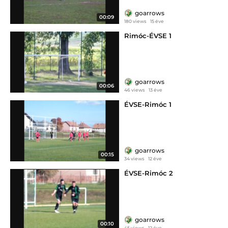
goarrows
00:09
180 views
15 éve
Rimóc-ÉVSE 1
goarrows
00:06
46 views
13 éve
ÉVSE-Rimóc 1
goarrows
00:15
34 views
12 éve
ÉVSE-Rimóc 2
goarrows
00:10
45 views
12 éve