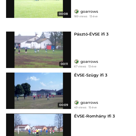
goarrows
00:08
189 views
13 éve
Pásztó-ÉVSE ifi 3
goarrows
00:11
67 views
13 éve
ÉVSE-Szügy ifi 3
goarrows
00:09
49 views
15 éve
ÉVSE-Romhány Ifi 3