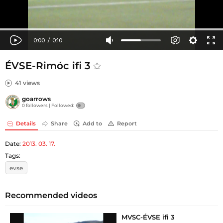
ÉVSE-Rimóc ifi 3
41 views
goarrows
0 followers |
Followed:
Details
Share
Add to
Report
Date:
2013. 03. 17.
Tags:
evse
Recommended videos
MVSC-ÉVSE ifi 3