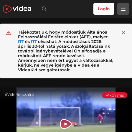
Login
Tájékoztatjuk, hogy módosítjuk Általános
Felhasználási Feltételeinket (ÁFF), melyet
ITT
és
ITT
olvashat. A módosítások 2026.
április 30-tól hatályosak. A szolgáltatásaink
további igénybevételével Ön elfogadja a
módosított ÁFF rendelkezéseit.
Amennyiben nem ért egyet a változásokkal,
kérjük, ne vegye igénybe a Videa és a
VideaKid szolgáltatásait.