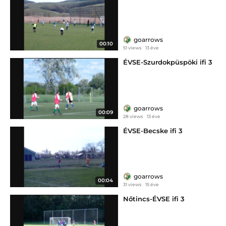
goarrows
00:10
51 views
13 éve
ÉVSE-Szurdokpüspöki ifi 3
goarrows
00:09
28 views
13 éve
ÉVSE-Becske ifi 3
goarrows
00:04
31 views
15 éve
Nőtincs-ÉVSE ifi 3