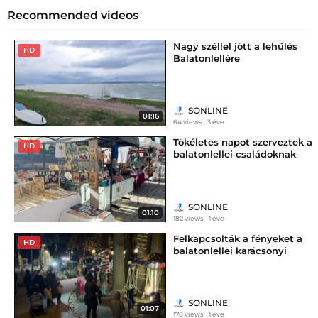
Recommended videos
Nagy széllel jött a lehűlés
HD
Balatonlellére
SONLINE
01:16
64 views
3 éve
Tökéletes napot szerveztek a
HD
balatonlellei családoknak
SONLINE
01:10
182 views
1 éve
Felkapcsolták a fényeket a
HD
balatonlellei karácsonyi
parkban
SONLINE
01:07
178 views
1 éve