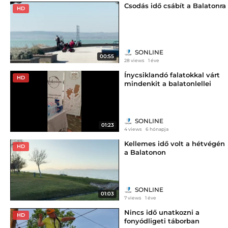
Csodás idő csábít a Balatonra
HD
SONLINE
00:55
28 views
1 éve
Ínycsiklandó falatokkal várt
HD
mindenkit a balatonlellei
gasztrofarsang
SONLINE
01:23
4 views
6 hónapja
Kellemes idő volt a hétvégén
HD
a Balatonon
SONLINE
01:03
7 views
1 éve
Nincs idő unatkozni a
HD
fonyódligeti táborban