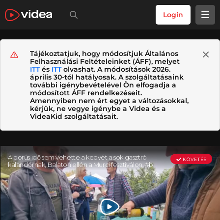
Login
Tájékoztatjuk, hogy módosítjuk Általános
Felhasználási Feltételeinket (ÁFF), melyet
ITT
és
ITT
olvashat. A módosítások 2026.
április 30-tól hatályosak. A szolgáltatásaink
további igénybevételével Ön elfogadja a
módosított ÁFF rendelkezéseit.
Amennyiben nem ért egyet a változásokkal,
kérjük, ne vegye igénybe a Videa és a
VideaKid szolgáltatásait.