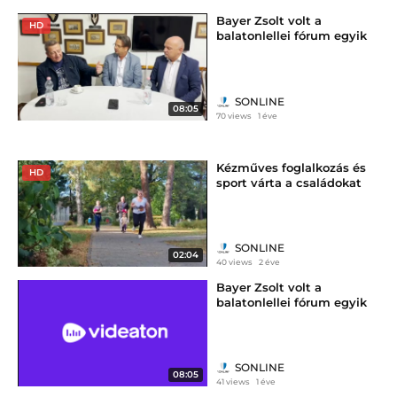
Bayer Zsolt volt a
HD
balatonlellei fórum egyik
vendége
SONLINE
08:05
70 views
1 éve
Kézműves foglalkozás és
HD
sport várta a családokat
Balatonlellén
SONLINE
02:04
40 views
2 éve
Bayer Zsolt volt a
balatonlellei fórum egyik
vendége
SONLINE
08:05
41 views
1 éve