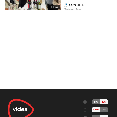
SONLINE
00:47
38 views
1 éve
HU
EN
OFF
ON