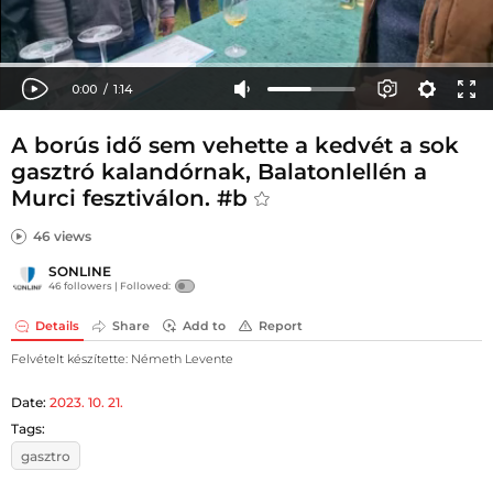
A borús idő sem vehette a kedvét a sok
gasztró kalandórnak, Balatonlellén a
Murci fesztiválon. #b
46 views
SONLINE
46 followers |
Followed:
Details
Share
Add to
Report
Felvételt készítette: Németh Levente
Date:
2023. 10. 21.
Tags:
gasztro