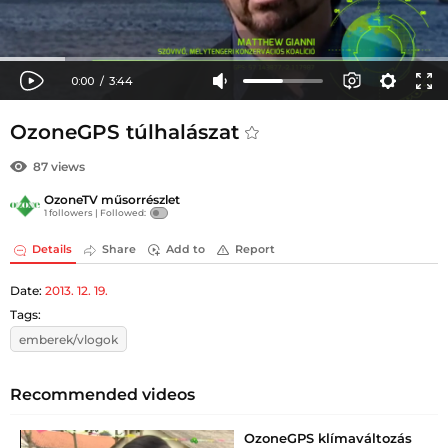
OzoneGPS túlhalászat
87 views
OzoneTV műsorrészlet
1 followers |
Followed:
Details
Share
Add to
Report
Date:
2013. 12. 19.
Tags:
emberek/vlogok
Recommended videos
OzoneGPS klímaváltozás