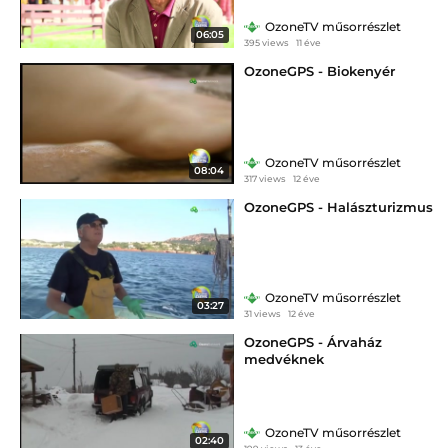
OzoneTV műsorrészlet
06:05
395 views
11 éve
OzoneGPS - Biokenyér
OzoneTV műsorrészlet
08:04
317 views
12 éve
OzoneGPS - Halászturizmus
OzoneTV műsorrészlet
03:27
31 views
12 éve
OzoneGPS - Árvaház
medvéknek
OzoneTV műsorrészlet
02:40