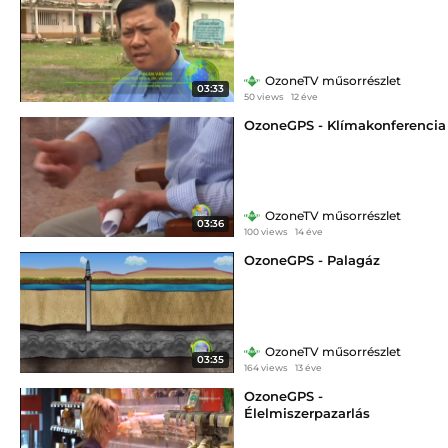
OzoneTV műsorrészlet
03:33
50 views
12 éve
OzoneGPS - Klímakonferencia
OzoneTV műsorrészlet
03:36
100 views
14 éve
OzoneGPS - Palagáz
OzoneTV műsorrészlet
03:35
164 views
13 éve
OzoneGPS -
Élelmiszerpazarlás