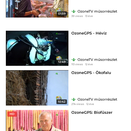
OzoneTV műsorrészlet
01:59
39 views
13 éve
OzoneGPS - Hévíz
OzoneTV műsorrészlet
12:49
113 views
12 éve
OzoneGPS - Ökofalu
OzoneTV műsorrészlet
10:42
274 views
12 éve
OzoneGPS: Biofűszer
HD