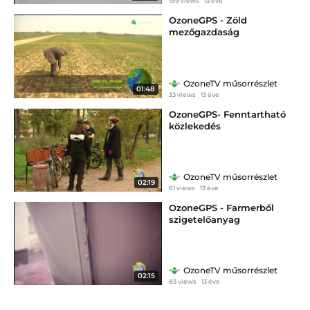
199 views
13 éve
OzoneGPS - Zöld
mezőgazdaság
OzoneTV műsorrészlet
01:48
33 views
13 éve
OzoneGPS- Fenntartható
közlekedés
OzoneTV műsorrészlet
02:19
61 views
13 éve
OzoneGPS - Farmerből
szigetelőanyag
OzoneTV műsorrészlet
02:15
83 views
13 éve