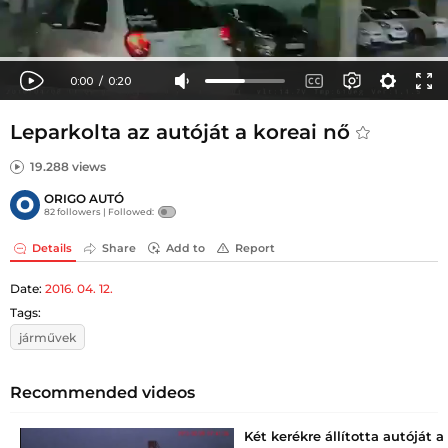
Leparkolta az autóját a koreai nő
19.288 views
ORIGO AUTÓ
82 followers |
Followed:
Details
Share
Add to
Report
Date:
2016. 04. 12.
Tags:
járművek
Recommended videos
Két kerékre állította autóját a