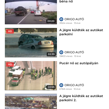
béna nő
ORIGO AUTÓ
00:20
31524 views
13 éve
A jégre küldték az autókat
HD
parkolni
ORIGO AUTÓ
02:39
13803 views
10 éve
Pucér nő az autópályán
HD
ORIGO AUTÓ
00:55
6768 views
10 éve
A jégre küldték az autókat
parkolni 2.