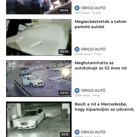
ORIGO AUTÓ
00:34
31071 views
10 éve
Megleckéztették a tahón
parkoló autóst
ORIGO AUTÓ
00:56
62424 views
7 éve
Megfutamította az
autótolvajt az 52 éves nő
ORIGO AUTÓ
02:33
23174 views
11 éve
Beült a nő a Mercedesbe,
hogy kiparkoljon az udvarról,
a végén már csak sikítozni
tudott
ORIGO AUTÓ
01:13
65995 views
3 éve