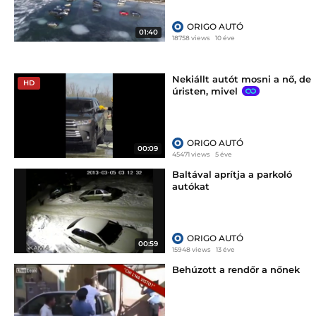
ORIGO AUTÓ
01:40
18758 views
10 éve
Nekiállt autót mosni a nő, de
HD
úristen, mivel
ORIGO AUTÓ
00:09
45471 views
5 éve
Baltával aprítja a parkoló
autókat
ORIGO AUTÓ
00:59
15948 views
13 éve
Behúzott a rendőr a nőnek