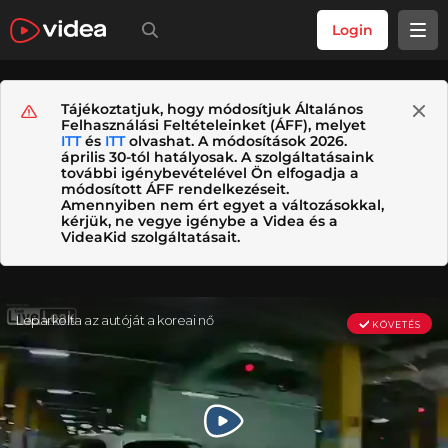
Login
Tájékoztatjuk, hogy módosítjuk Általános
Felhasználási Feltételeinket (ÁFF), melyet
ITT
és
ITT
olvashat. A módosítások 2026.
április 30-tól hatályosak. A szolgáltatásaink
további igénybevételével Ön elfogadja a
módosított ÁFF rendelkezéseit.
Amennyiben nem ért egyet a változásokkal,
kérjük, ne vegye igénybe a Videa és a
VideaKid szolgáltatásait.