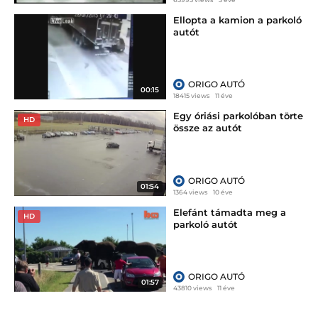
Ellopta a kamion a parkoló
autót
ORIGO AUTÓ
00:15
18415 views
11 éve
Egy óriási parkolóban törte
HD
össze az autót
ORIGO AUTÓ
01:54
1364 views
10 éve
Elefánt támadta meg a
HD
parkoló autót
ORIGO AUTÓ
01:57
43810 views
11 éve