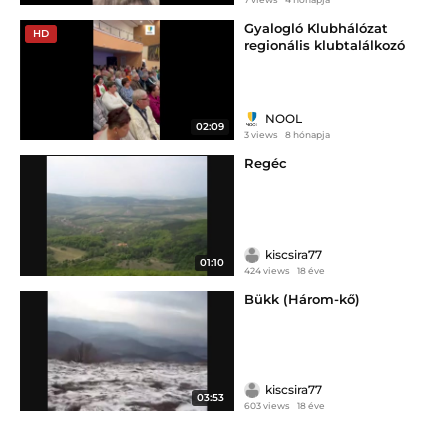
Gyalogló Klubhálózat
HD
regionális klubtalálkozó
Salgótarjánban
NOOL
02:09
3 views
8 hónapja
Regéc
kiscsira77
01:10
424 views
18 éve
Bükk (Három-kő)
kiscsira77
03:53
603 views
18 éve