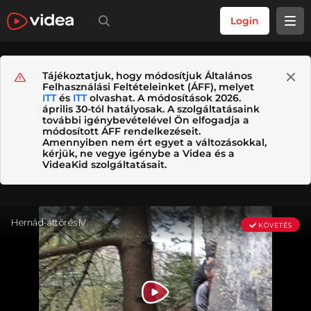
Login
Tájékoztatjuk, hogy módosítjuk Általános
Felhasználási Feltételeinket (ÁFF), melyet
ITT
és
ITT
olvashat. A módosítások 2026.
április 30-tól hatályosak. A szolgáltatásaink
további igénybevételével Ön elfogadja a
módosított ÁFF rendelkezéseit.
Amennyiben nem ért egyet a változásokkal,
kérjük, ne vegye igénybe a Videa és a
VideaKid szolgáltatásait.