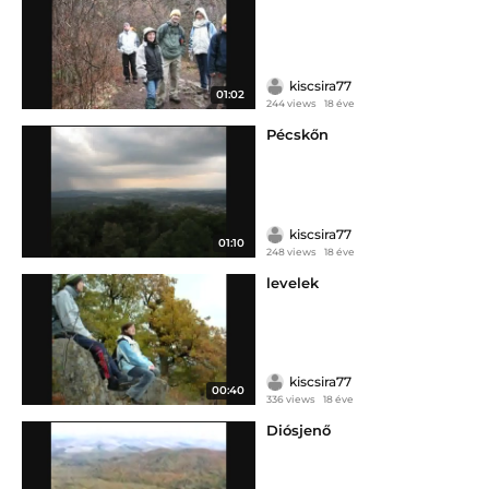
kiscsira77
01:02
244 views
18 éve
Pécskőn
kiscsira77
01:10
248 views
18 éve
levelek
kiscsira77
00:40
336 views
18 éve
Diósjenő