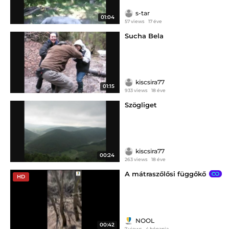
s-tar
01:04
57 views
17 éve
Sucha Bela
kiscsira77
01:15
933 views
18 éve
Szögliget
kiscsira77
00:24
263 views
18 éve
A mátraszőlősi függőkő
HD
NOOL
00:42
7 views
4 hónapja