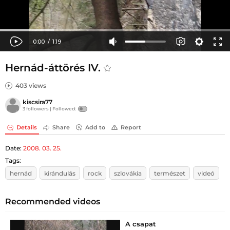
Hernád-áttörés IV.
403 views
kiscsira77
3 followers |
Followed:
Details
Share
Add to
Report
Date:
2008. 03. 25.
Tags:
hernád
kirándulás
rock
szlovákia
természet
videó
Recommended videos
A csapat