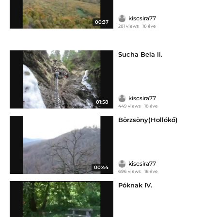
kiscsira77
00:37
281 views
18 éve
Sucha Bela II.
kiscsira77
01:58
449 views
18 éve
Börzsöny(Hollókő)
kiscsira77
00:44
696 views
18 éve
Póknak IV.