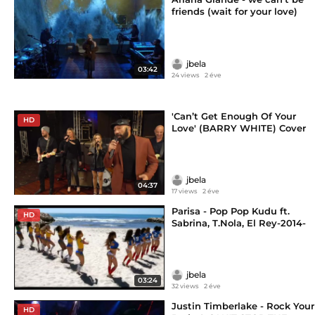
friends (wait for your love)
(Live on SNL)-2024
jbela
03:42
24 views
2 éve
'Can’t Get Enough Of Your
HD
Love' (BARRY WHITE) Cover
by The HSCC-2023-(2024)
jbela
04:37
17 views
2 éve
Parisa - Pop Pop Kudu ft.
HD
Sabrina, T.Nola, El Rey-2014-
(2024)
jbela
03:24
32 views
2 éve
Justin Timberlake - Rock Your
HD