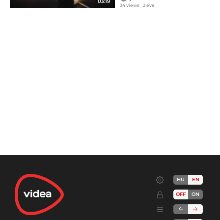
03:19
34 views
2 éve
HU
EN
OFF
ON