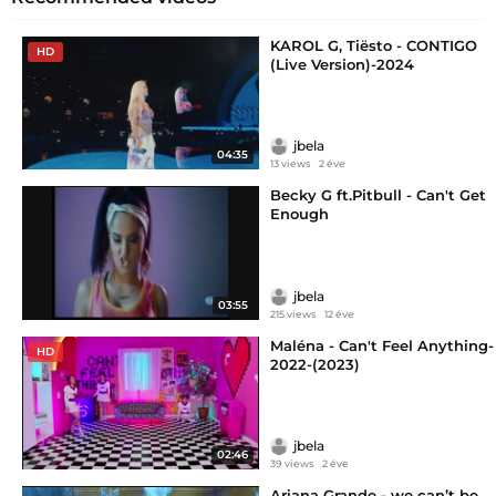
KAROL G, Tiësto - CONTIGO
HD
(Live Version)-2024
jbela
04:35
13 views
2 éve
Becky G ft.Pitbull - Can't Get
Enough
jbela
03:55
215 views
12 éve
Maléna - Can't Feel Anything-
HD
2022-(2023)
jbela
02:46
39 views
2 éve
Ariana Grande - we can’t be