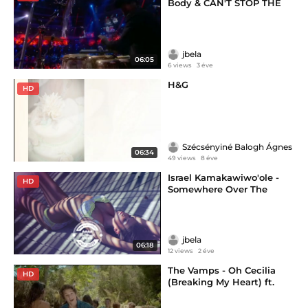
Body & CAN'T STOP THE
FEELING! Live (Eurovision
Song Contest 2016)-(20
jbela
06:05
6 views
3 éve
H&G
HD
Szécsényiné Balogh Ágnes
06:34
49 views
8 éve
Israel Kamakawiwo'ole -
HD
Somewhere Over The
Rainbow (Thomas Jack
Remix)-2011-2014-(2024)
jbela
06:18
12 views
2 éve
The Vamps - Oh Cecilia
HD
(Breaking My Heart) ft.
Shawn Mendes-2014-(2024)