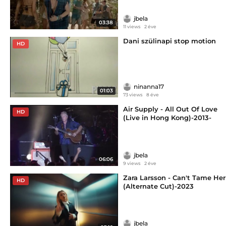
jbela
03:38
11 views
2 éve
Dani szülinapi stop motion
HD
ninanna17
01:03
73 views
8 éve
Air Supply - All Out Of Love
HD
(Live in Hong Kong)-2013-
2014-(2024)
jbela
06:06
9 views
2 éve
Zara Larsson - Can't Tame Her
HD
(Alternate Cut)-2023
jbela