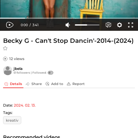
Becky G - Can't Stop Dancin'-2014-(2024)
12 views
jbela
51 followers |
Followed:
Details
Share
Add to
Report
Date:
2024. 02. 13.
Tags:
kreatív
Recommended videos