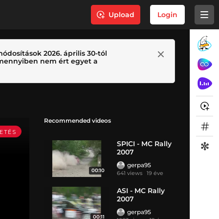
Upload
Login
ódosítások 2026. április 30-tól
 Amennyiben nem ért egyet a
Recommended videos
SPICI - MC Rally
2007
gerpa95
00:10
641 views
19 éve
ASI - MC Rally
2007
gerpa95
00:11