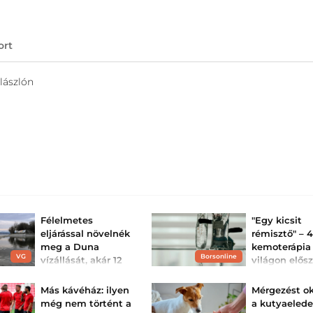
ort
lászlón
Félelmetes
"Egy kicsit
eljárással növelnék
rémisztő" – 
meg a Duna
kemoterápia
VG
Borsonline
vízállását, akár 12
világon elős
centimétert is
egy új, élet
jelenthet hirtelen:
kezelést egy..
Más kávéház: ilyen
Mérgezést o
ma ...
Vajon ez lehet a 
még nem történt a
a kutyaelede
fegyver a rák elle