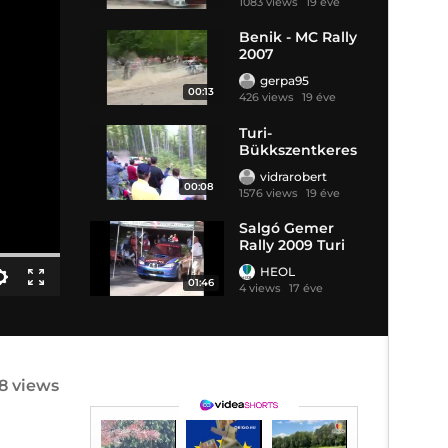
1083 views
19 éve
Benik - MC Rally
2007
gerpa95
00:13
426 views
19 éve
Turi-
Bükkszentkeres
zt-Katlan
vidrarobert
00:08
1576 views
19 éve
Salgó Gemer
Rally 2009 Turi
HEOL
01:46
4 views
17 éve
8 views