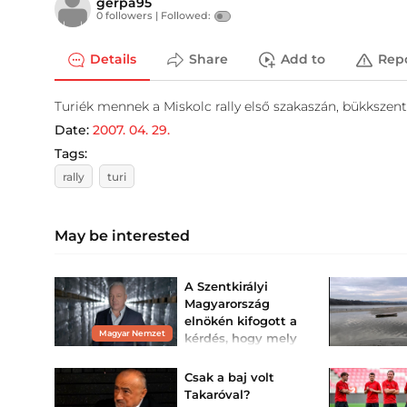
gerpa95
0 followers |
Followed:
Details
Share
Add to
Rep
Turiék mennek a Miskolc rally első szakaszán, bükkszent
Date:
2007. 04. 29.
Tags:
rally
turi
May be interested
A Szentkirályi
Magyarország
elnökén kifogott a
Magyar Nemzet
kérdés, hogy mely
településeken
osztottak vizet az
Csak a baj volt
id...
Takaróval?