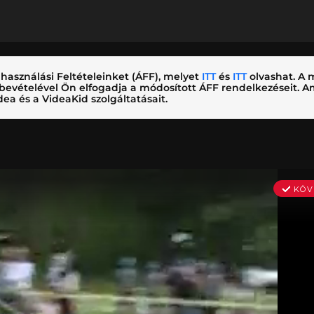
használási Feltételeinket (ÁFF), melyet
ITT
és
ITT
olvashat. A m
nybevételével Ön elfogadja a módosított ÁFF rendelkezéseit.
ea és a VideaKid szolgáltatásait.