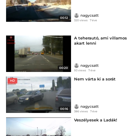
nagycsatt
00:12
320 views
7 éve
A teherautó, ami villamos
akart lenni
nagycsatt
00:20
93 views
7 éve
Nem várta ki a sorát
HD
nagycsatt
00:16
386 views
7 éve
Veszélyesek a Ladák!