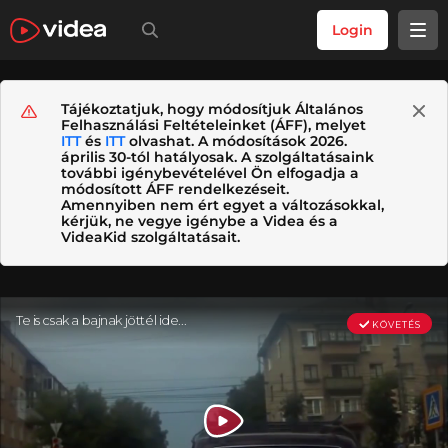
Login
Tájékoztatjuk, hogy módosítjuk Általános
Felhasználási Feltételeinket (ÁFF), melyet
ITT
és
ITT
olvashat. A módosítások 2026.
április 30-tól hatályosak. A szolgáltatásaink
további igénybevételével Ön elfogadja a
módosított ÁFF rendelkezéseit.
Amennyiben nem ért egyet a változásokkal,
kérjük, ne vegye igénybe a Videa és a
VideaKid szolgáltatásait.