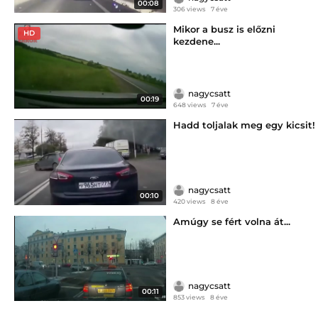
00:08
306 views
7 éve
Mikor a busz is előzni
HD
kezdene...
nagycsatt
00:19
648 views
7 éve
Hadd toljalak meg egy kicsit!
nagycsatt
00:10
420 views
8 éve
Amúgy se fért volna át...
nagycsatt
00:11
853 views
8 éve