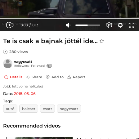
Te is csak a bajnak jöttél ide...
280 views
nagycsatt
1 followers |
Followed:
Details
Share
Add to
Report
Jobb lett volna nélküled
Date:
2018. 05. 06.
Tags:
autó
baleset
csatt
nagycsatt
Recommended videos