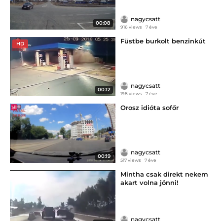
nagycsatt
00:08
916 views
7 éve
Füstbe burkolt benzinkút
HD
nagycsatt
00:12
198 views
7 éve
Orosz idióta sofőr
nagycsatt
00:19
517 views
7 éve
Mintha csak direkt nekem
akart volna jönni!
nagycsatt