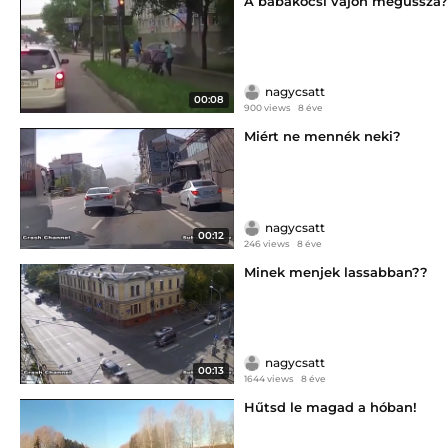
A babakocsi vajon megússza?
nagycsatt
00:08
900 views
8 éve
Miért ne mennék neki?
nagycsatt
00:12
246 views
8 éve
Minek menjek lassabban??
nagycsatt
00:13
1644 views
8 éve
Hűtsd le magad a hóban!