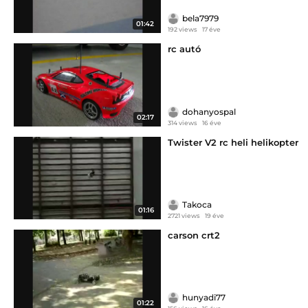
bela7979
01:42
192 views
17 éve
rc autó
dohanyospal
02:17
314 views
16 éve
Twister V2 rc heli helikopter
Takoca
01:16
2721 views
19 éve
carson crt2
hunyadi77
01:22