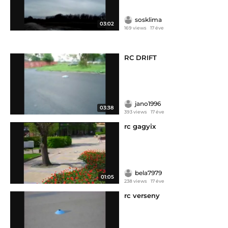
sosklima
03:02
169 views
17 éve
RC DRIFT
jano1996
03:38
393 views
17 éve
rc gagyix
bela7979
01:05
238 views
17 éve
rc verseny