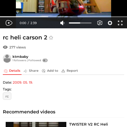
rc heli carson 2
277 views
ktmbaby
1 followers |
Followed:
Details
Share
Add to
Report
Date:
2009. 05. 19.
Tags:
rc
Recommended videos
TWISTER V2 RC Heli