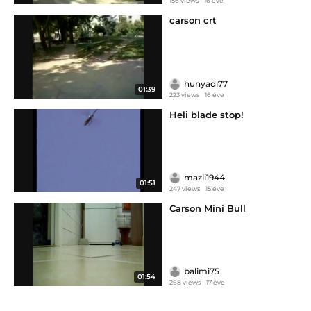
156 views
16 éve
carson crt
hunyadi77
01:39
223 views
16 éve
Heli blade stop!
mazli1944
01:51
247 views
15 éve
Carson Mini Bull
balimi75
01:54
268 views
17 éve