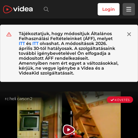
Login
Tájékoztatjuk, hogy módosítjuk Általános
Felhasználási Feltételeinket (ÁFF), melyet
ITT
és
ITT
olvashat. A módosítások 2026.
április 30-tól hatályosak. A szolgáltatásaink
további igénybevételével Ön elfogadja a
módosított ÁFF rendelkezéseit.
Amennyiben nem ért egyet a változásokkal,
kérjük, ne vegye igénybe a Videa és a
VideaKid szolgáltatásait.