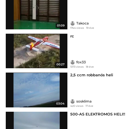
Takoca
01:09
1744 views
19 éve
rc
fox33
00:27
1373 views
18 éve
2,5 ccm robbanós heli
sosklima
03:04
420 views
17 éve
500-AS ELEKTROMOS HELI!!