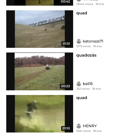
00:42
13044 views
18 éve
quad
katonazs71
01:31
1273 views
18 éve
quadozás
bali15
00:23
332 views
18 éve
quad
HENRY
01:10
966 views
18 éve