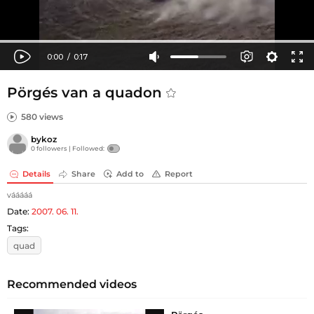
Pörgés van a quadon
580 views
bykoz
0 followers |
Followed:
Details
Share
Add to
Report
vááááá
Date:
2007. 06. 11.
Tags:
quad
Recommended videos