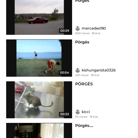
Pörgés
mercedes190
00:29
669 views
18 éve
Pörgés
kishungarista0326
00:54
223 views
18 éve
PÖRGÉS
kicci
00:33
112 views
19 éve
Pörgés....