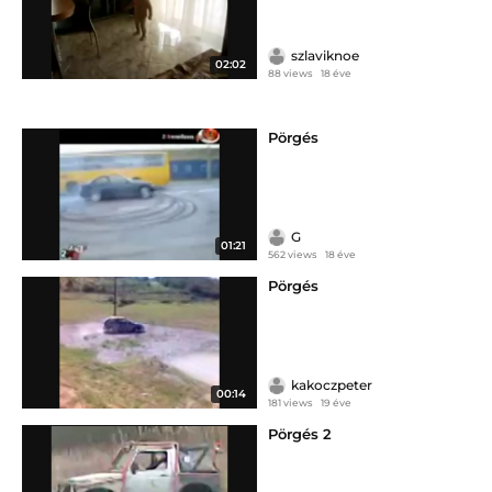
szlaviknoe
02:02
88 views
18 éve
Pörgés
G
01:21
562 views
18 éve
Pörgés
kakoczpeter
00:14
181 views
19 éve
Pörgés 2