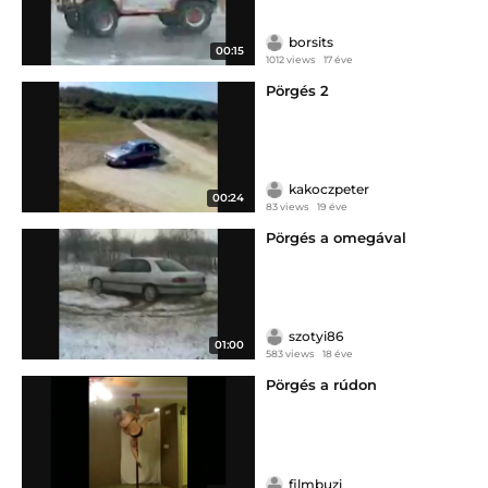
borsits
00:15
1012 views
17 éve
Pörgés 2
kakoczpeter
00:24
83 views
19 éve
Pörgés a omegával
szotyi86
01:00
583 views
18 éve
Pörgés a rúdon
filmbuzi