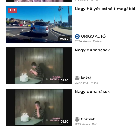
Nagy hülyét csinált magából
HD
ORIGO AUTÓ
00:39
61194 views
10 éve
Nagy durranások
koktél
01:20
957 views
17 éve
Nagy durranások
tibicsek
01:20
1499 views
18 éve