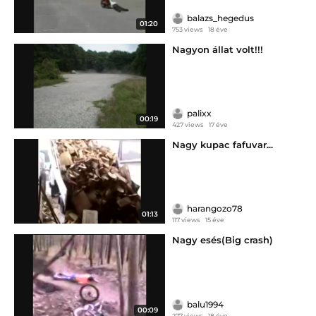
balazs_hegedus
01:20
753 views
18 éve
Nagyon állat volt!!!
palixx
00:19
427 views
17 éve
Nagy kupac fafuvar...
harangozo78
01:13
117 views
15 éve
Nagy esés(Big crash)
balu1994
00:09
277 views
18 éve