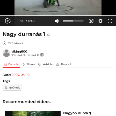
Nagy durranás 1
795 views
viking600
0 followers |
Followed:
Details
Share
Add to
Report
Date:
2007. 04. 10.
Tags:
járművek
Recommended videos
Nagyon durva :)