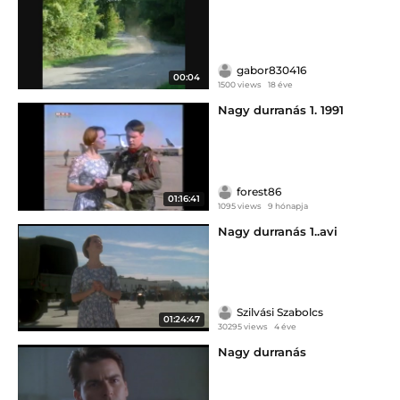
gabor830416
00:04
1500 views
18 éve
Nagy durranás 1. 1991
forest86
01:16:41
1095 views
9 hónapja
Nagy durranás 1..avi
Szilvási Szabolcs
01:24:47
30295 views
4 éve
Nagy durranás