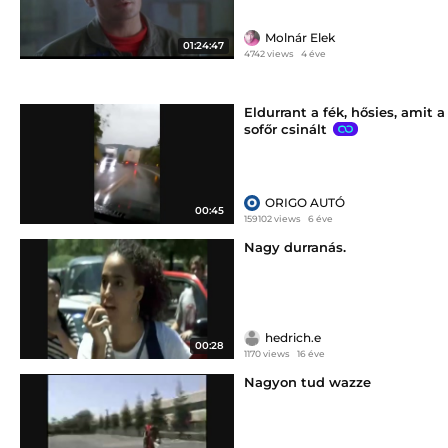
Molnár Elek
01:24:47
4742 views
4 éve
Eldurrant a fék, hősies, amit a
sofőr csinált
ORIGO AUTÓ
00:45
159102 views
6 éve
Nagy durranás.
hedrich.e
00:28
1170 views
16 éve
Nagyon tud wazze