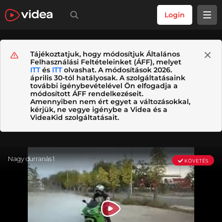
Login
Tájékoztatjuk, hogy módosítjuk Általános
Felhasználási Feltételeinket (ÁFF), melyet
ITT
és
ITT
olvashat. A módosítások 2026.
április 30-tól hatályosak. A szolgáltatásaink
további igénybevételével Ön elfogadja a
módosított ÁFF rendelkezéseit.
Amennyiben nem ért egyet a változásokkal,
kérjük, ne vegye igénybe a Videa és a
VideaKid szolgáltatásait.