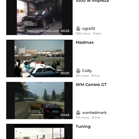
1000 le Impreza
ogre35
00:25
1382 views
19 éve
Madmax
Csilly
00:20
301 views
19 éve
WM Carrera GT
wantedmark
03:45
774 views
19 éve
Tuning