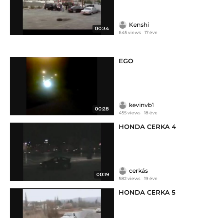
Kenshi
00:34
645 views
17 éve
EGO
kevinvb1
00:28
455 views
18 éve
HONDA CERKA 4
cerkás
00:19
582 views
19 éve
HONDA CERKA 5