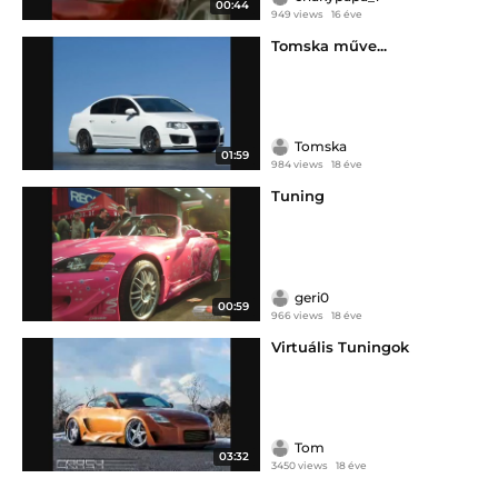
00:44
949 views
16 éve
Tomska műve...
Tomska
01:59
984 views
18 éve
Tuning
geri0
00:59
966 views
18 éve
Virtuális Tuningok
Tom
03:32
3450 views
18 éve