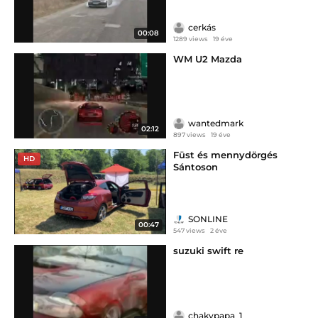
cerkás
00:08
1289 views
19 éve
WM U2 Mazda
wantedmark
02:12
897 views
19 éve
Füst és mennydörgés
HD
Sántoson
SONLINE
00:47
547 views
2 éve
suzuki swift re
chakypapa_1