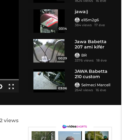
1824 views
16 éve
jawa:)
e1l5m2g6
384 views
17 éve
03:14
Jawa Babetta
207 ami kifér
BR
00:29
3376 views
18 éve
JAWA Babetta
210 custom
Selmeci Marcell
03:06
2641 views
16 éve
2 views