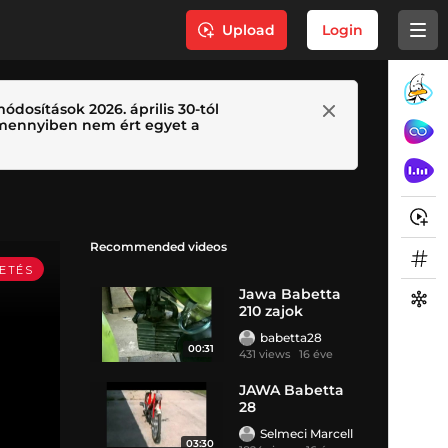
Upload
Login
ódosítások 2026. április 30-tól
 Amennyiben nem ért egyet a
Recommended videos
Jawa Babetta
210 zajok
babetta28
00:31
431 views
16 éve
JAWA Babetta
28
Selmeci Marcell
03:30