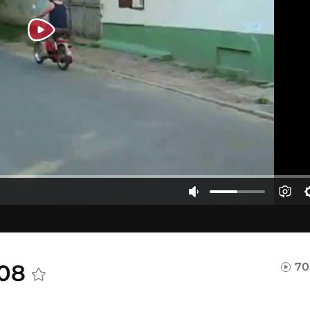
008
70