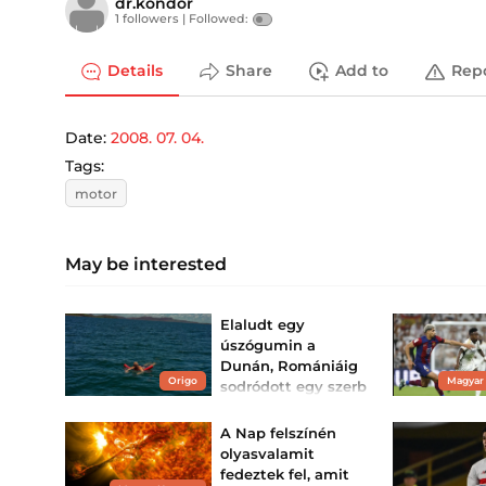
dr.kondor
1 followers |
Followed:
Details
Share
Add to
Rep
Date:
2008. 07. 04.
Tags:
motor
May be interested
Elaludt egy
úszógumin a
Dunán, Romániáig
Origo
Magyar
sodródott egy szerb
férfi
Egy ártatlannak tűnő
A Nap felszínén
szunyókálásból
olyasvalamit
mentőakció lett.
fedeztek fel, amit