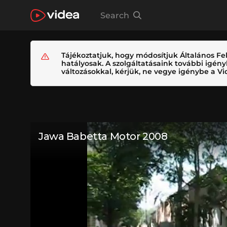
Search
Tájékoztatjuk, hogy módosítjuk Általános Fel
hatályosak. A szolgáltatásaink további igé
változásokkal, kérjük, ne vegye igénybe a Vid