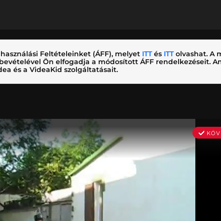
használási Feltételeinket (ÁFF), melyet
ITT
és
ITT
olvashat. A m
nybevételével Ön elfogadja a módosított ÁFF rendelkezéseit.
ea és a VideaKid szolgáltatásait.