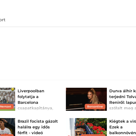
ort
Liverpoolban
Durva álhír 
folytatja a
terjedni Tolv
Barcelona
Reniről: lap
 Nemzet
Borsonline
csapatkapitánya,
szólalt meg
akinél Vinícius nem
balesetről
látott jobbat
Tolvai Reni tisztá
Brazil focista gázolt
Kiégtek a vi
ért vádakat.
A depresszióval
halálra egy idős
Ezek a
küszködött futballista
férfit - videó
balkonnövé
középcsatárnak indult,