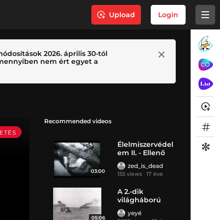
Upload
Login
ódosítások 2026. április 30-tól
 Amennyiben nem ért egyet a
Recommended videos
Élelmiszervédel
em II. - Ellenő
zed_is_dead
03:00
155 views
17 éve
A 2.-dik
világháború
yeyé
05:06