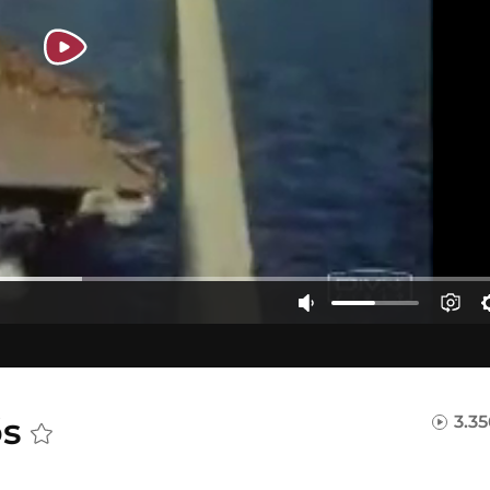
ős
3.3