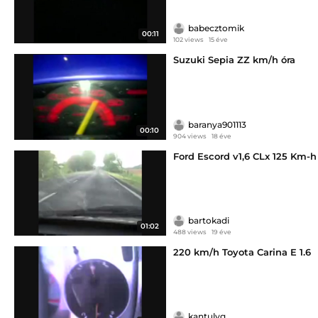
babecztomik
00:11
102 views
15 éve
Suzuki Sepia ZZ km/h óra
baranya901113
00:10
904 views
18 éve
Ford Escord v1,6 CLx 125 Km-h
bartokadi
01:02
488 views
19 éve
220 km/h Toyota Carina E 1.6
kantulyg