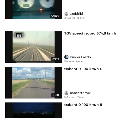
szobitibi
00:24
101 views
13 éve
TGV speed record 574,8 km h
Binder László
09:19
111 views
6 éve
trabant 0-100 km/h I.
babecztomik
00:11
143 views
15 éve
trabant 0-100 km/h II