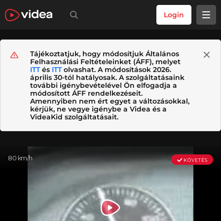
Login
Tájékoztatjuk, hogy módosítjuk Általános
Felhasználási Feltételeinket (ÁFF), melyet
ITT
és
ITT
olvashat. A módosítások 2026.
április 30-tól hatályosak. A szolgáltatásaink
további igénybevételével Ön elfogadja a
módosított ÁFF rendelkezéseit.
Amennyiben nem ért egyet a változásokkal,
kérjük, ne vegye igénybe a Videa és a
VideaKid szolgáltatásait.