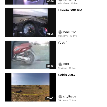
00:16
624 views
19 éve
Honda 300 KM
boci0212
01:46
831 views
18 éve
füst_1
FIFI
00:12
91 views
19 éve
Sebis 2013
sityibaba
03:48
34 views
12 éve