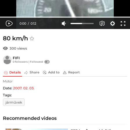
80 km/h
300 views
FIFI
0 followers |
Followed:
Details
Share
Add to
Report
Motor
Date:
2007. 02. 03.
Tags:
járművek
Recommended videos