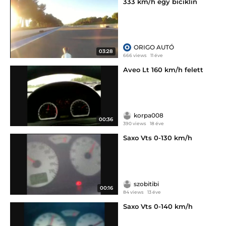
333 km/h egy biciklin
ORIGO AUTÓ
03:28
666 views
11 éve
Aveo Lt 160 km/h felett
korpa008
00:36
390 views
18 éve
Saxo Vts 0-130 km/h
szobitibi
00:16
84 views
13 éve
Saxo Vts 0-140 km/h