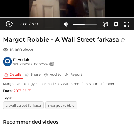
Margot Robbie - A Wall Street farkasa
16.060 views
Filmklub
405 followers |
Followed:
Details
Share
Add to
Report
Margot Robbie egyik pucérkodása A Wall Street farkasa című filmben
Date:
2013. 12. 31.
Tags:
a wall street farkasa
margot robbie
Recommended videos