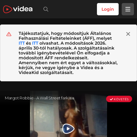
Login
Tájékoztatjuk, hogy módosítjuk Általános
Felhasználási Feltételeinket (ÁFF), melyet
ITT
és
ITT
olvashat. A módosítások 2026.
április 30-tól hatályosak. A szolgáltatásaink
további igénybevételével Ön elfogadja a
módosított ÁFF rendelkezéseit.
Amennyiben nem ért egyet a változásokkal,
kérjük, ne vegye igénybe a Videa és a
VideaKid szolgáltatásait.