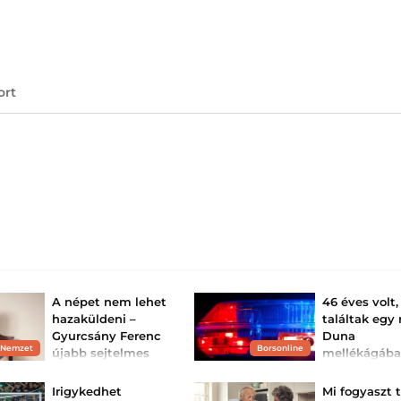
ort
A népet nem lehet
46 éves volt,
hazaküldeni –
találtak egy 
Gyurcsány Ferenc
Duna
 Nemzet
Borsonline
újabb sejtelmes
mellékágáb
üzenetet küldött,
A halottkém iga
boncolást rendelt
ezúttal a „forrad...
Irigykedhet
Mi fogyaszt 