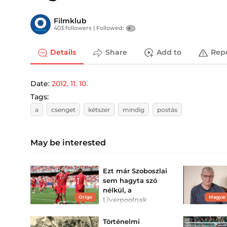
Filmklub
403 followers |
Followed:
Details
Share
Add to
Rep
Date:
2012. 11. 10.
Tags:
a
csenget
kétszer
mindig
postás
May be interested
Ezt már Szoboszlai
sem hagyta szó
nélkül, a
Origo
Magyar
Liverpoolnak
sürgősen
cselekednie kell
Történelmi