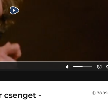
r csenget -
78.99