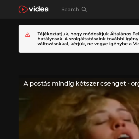
Search
Tájékoztatjuk, hogy módosítjuk Általános Fel
hatályosak. A szolgáltatásaink további igé
változásokkal, kérjük, ne vegye igénybe a Vid