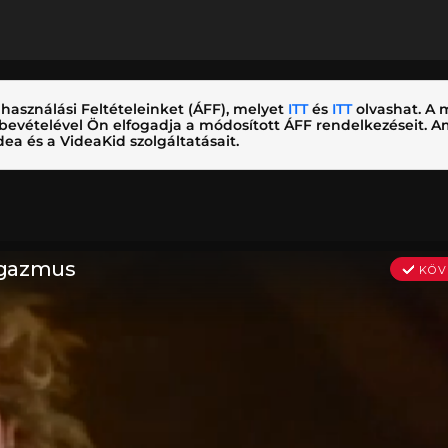
használási Feltételeinket (ÁFF), melyet
ITT
és
ITT
olvashat. A m
nybevételével Ön elfogadja a módosított ÁFF rendelkezéseit.
ea és a VideaKid szolgáltatásait.