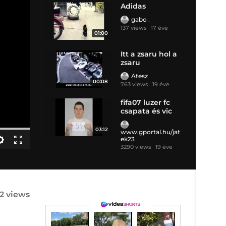
Adidas
gabo_
137 views
17 éve
01:00
Itt a zsaru hol a
zsaru
Atesz
00:08
763 views
19 éve
fifa07 luzer fc
csapata és vic
03:12
www.gportal.hu/jat
ek23
3290 views
19 éve
62 views