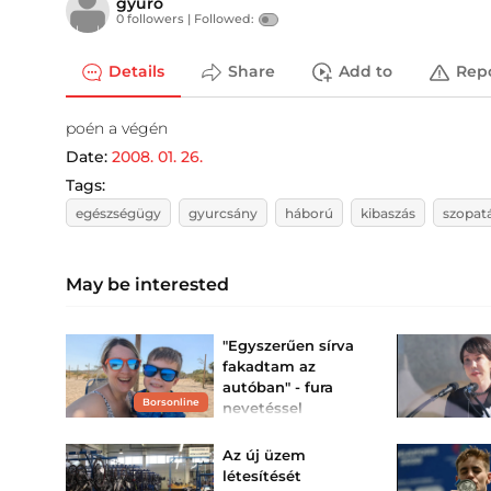
gyuro
0 followers |
Followed:
Details
Share
Add to
Rep
poén a végén
Date:
2008. 01. 26.
Tags:
egészségügy
gyurcsány
háború
kibaszás
szopat
May be interested
"Egyszerűen sírva
fakadtam az
autóban" - fura
Borsonline
nevetéssel
kezdődött, nyolc
sztrókot kapott a
Az új üzem
hároméve...
létesítését