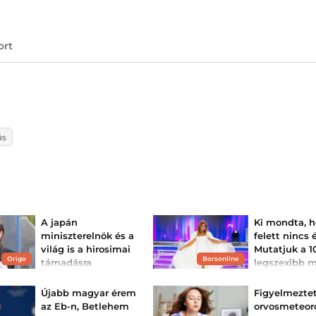
ort
ás
A japán
Ki mondta, 
miniszterelnök és a
felett nincs 
világ is a hirosimai
Mutatjuk a 1
Origo
Borsonline
támadásra
legszexibb 
emlékezett
sztárt Liptai
Claudiától Bar
Takaicsi Szanae japán
Újabb magyar érem
Figyelmezte
miniszterelnök
Keleti Andrea má
az Eb-n, Betlehem
orvosmeteor
beszédében elkötelezte
és mégis ragyogó
magát a nukleáris fegyver