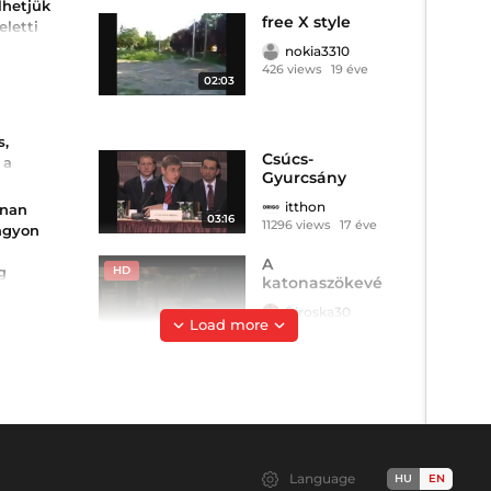
lhetjük
free X style
eletti
nokia3310
426 views
19 éve
kban is
02:03
ánikula,
 szerint
tán újra
mas
n saját
s,
kal
Csúcs-
 a
Gyurcsány
góvása
zárszó
ban
itthon
nnan
griasztás
03:16
11296 views
17 éve
agyon
zivatarok
A
g
HD
katonaszökevé
giát:
ny (2023).mp4
Piroska30
i
Load more
01:38:39
31203 views
3 éve
 m...
z az.
Ákos bnöi
Dani88
3296 views
19 éve
00:35
A bosszú (1975)
Language
HU
EN