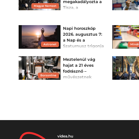
Semmi komoly tünete
megakadályozta a
nem volt a gyermeknek.
Magyar Nemzet
Tisza, a
gyárbezárásról
mélyen hallgatnak
Négyszáz ember kerülhet
Napi horoszkóp
utcára Tószegen, kérdés,
hogy Rost Andrea, a
2026. augusztus 7:
térség képviselője mit tett
a Nap és a
a munkahelyek
megmentése érdekében.
Astronet
Mind
Szaturnusz trigonja
égi ajándékot
jelent
Meztelenül vág
Pénteken lesz pontos a
hajat a 21 éves
Nap és a Szaturnusz
fodrásznő –
trigonja, ami az egész
napot és az előttünk álló
Borsonline
művészetnek
hétvégét is bearanyozza.
tartja, a
Ezen túl is sok fényszög
látható az égen, ami
szomszédok
intenzív, vidám napt jelez.
A Hold és a Vénusz
viszont kiakadtak
trigonja egyeseknek
A 21 éves nő olyan üzletet
szerelmet, másoknak
nyitott, ahol a fodrászok
plusz pénzt jelez; a Hold-
meztelenül dolgoznak.
Neptunusz szextil pedig
erős megérzéseket,
felismeréseket mutat.
Napi horoszkóp péntekre.
videa.hu