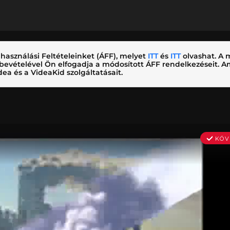
használási Feltételeinket (ÁFF), melyet
ITT
és
ITT
olvashat. A m
nybevételével Ön elfogadja a módosított ÁFF rendelkezéseit.
ea és a VideaKid szolgáltatásait.