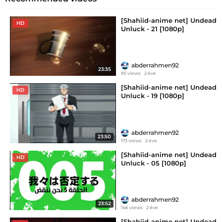
[Shahiid-anime net] Undead
HD
Unluck - 21 [1080p]
abderrahmen92
23:35
95 views
2 éve
[Shahiid-anime net] Undead
HD
Unluck - 19 [1080p]
abderrahmen92
23:50
173 views
2 éve
[Shahiid-anime net] Undead
HD
Unluck - 05 [1080p]
abderrahmen92
23:52
146 views
2 éve
[Shahiid-anime net] Undead