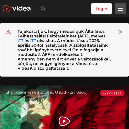
Login
Tájékoztatjuk, hogy módosítjuk Általános
Felhasználási Feltételeinket (ÁFF), melyet
ITT
és
ITT
olvashat. A módosítások 2026.
április 30-tól hatályosak. A szolgáltatásaink
további igénybevételével Ön elfogadja a
módosított ÁFF rendelkezéseit.
Amennyiben nem ért egyet a változásokkal,
kérjük, ne vegye igénybe a Videa és a
VideaKid szolgáltatásait.