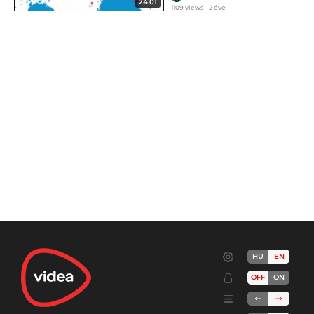
24:01
1109 views
2 éve
HU
EN
OFF
ON