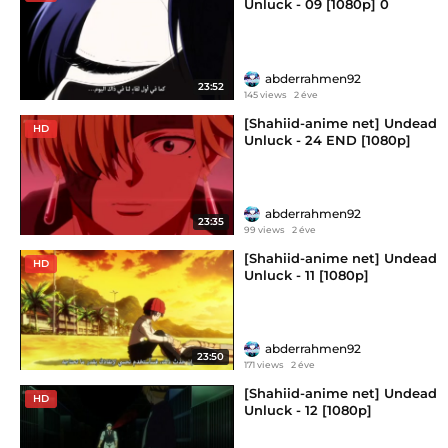
Unluck - 09 [1080p] 0
abderrahmen92
23:52
145 views
2 éve
[Shahiid-anime net] Undead
HD
Unluck - 24 END [1080p]
abderrahmen92
23:35
99 views
2 éve
[Shahiid-anime net] Undead
HD
Unluck - 11 [1080p]
abderrahmen92
23:50
171 views
2 éve
[Shahiid-anime net] Undead
HD
Unluck - 12 [1080p]