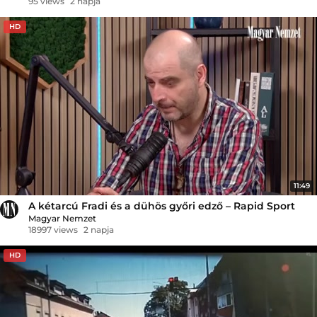
95 views
2 napja
HD
11:49
A kétarcú Fradi és a dühös győri edző – Rapid Sport
Magyar Nemzet
18997 views
2 napja
HD