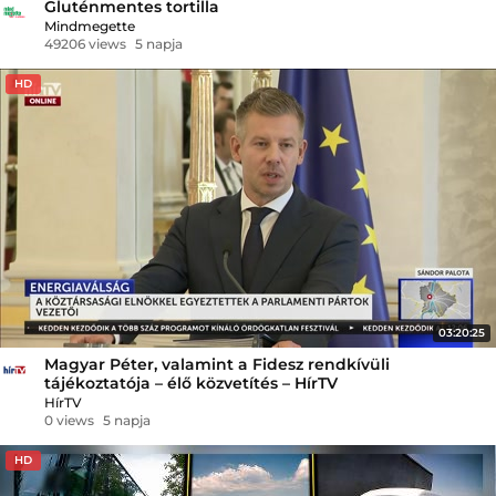
Gluténmentes tortilla
Mindmegette
49206 views
5 napja
HD
03:20:25
Magyar Péter, valamint a Fidesz rendkívüli
tájékoztatója – élő közvetítés – HírTV
HírTV
0 views
5 napja
HD