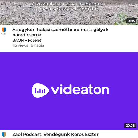
01:15
Az egykori halasi szeméttelep ma a gólyák
paradicsoma
BAON
●
közélet
115 views
6 napja
20:08
Zaol Podcast: Vendégünk Koros Eszter