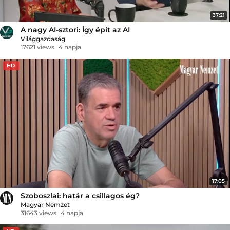
37:21
A nagy AI-sztori: Így épít az AI
Világgazdaság
17621 views
4 napja
HD
17:05
Szoboszlai: határ a csillagos ég?
Magyar Nemzet
31643 views
4 napja