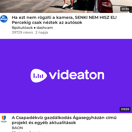
01:35
Ha ezt nem rögzíti a kamera, SENKI NEM HISZ EL!
Percekig csak néztek az autósok
BpiAutósok
●
dashcam
39729 views
2 napja
09:59
A Csapadékvíz gazdálkodás Ágasegyházán című
projekt és egyéb aktualitások
BAON