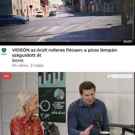
00:07
VIDEÓN az őrült rolleres Pécsen: a piros lámpán
száguldott át
BAMA
84 views
2 napja
HD