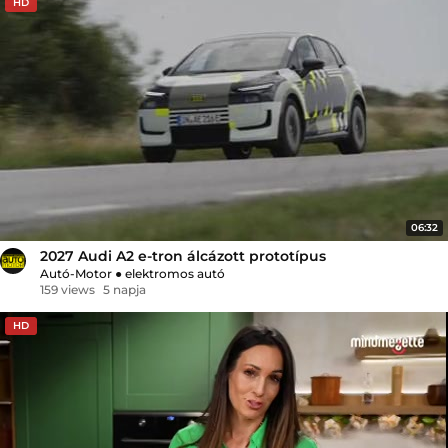
HD
06:32
2027 Audi A2 e-tron álcázott prototípus
Autó-Motor
●
elektromos autó
159 views
5 napja
HD