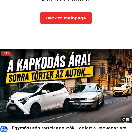
Back to mainpage
HD
01:51
Egymás után törtek az autók – ez lett a kapkodás ára