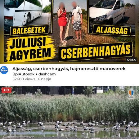
06:54
Aljasság, cserbenhagyás, hajmeresztő manőverek
BpiAutósok
●
dashcam
52600 views
6 napja
HD