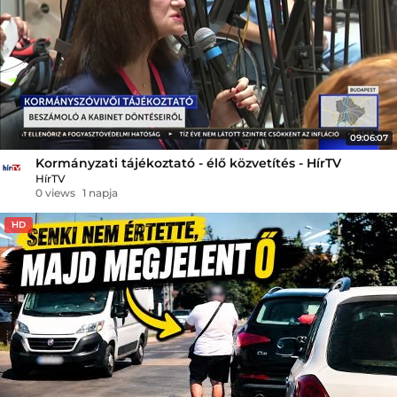
09:06:07
Kormányzati tájékoztató - élő közvetítés - HírTV
HírTV
0 views
1 napja
HD