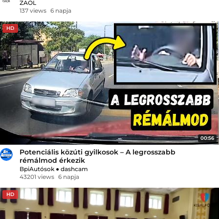
ZAOL
137 views
6 napja
HD
00:56
Potenciális közúti gyilkosok – A legrosszabb
rémálmod érkezik
BpiAutósok
●
dashcam
43201 views
6 napja
HD