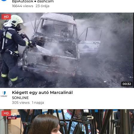
BpiAutósok
●
dashcam
16644 views
23 órája
HD
00:32
Kiégett egy autó Marcalinál
SONLINE
305 views
1 napja
HD