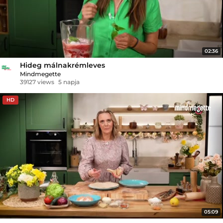
02:36
Hideg málnakrémleves
Mindmegette
39127 views
5 napja
HD
05:09