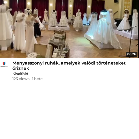
00:26
Menyasszonyi ruhák, amelyek valódi történeteket
őriznek
Kisalföld
123 views
1 hete