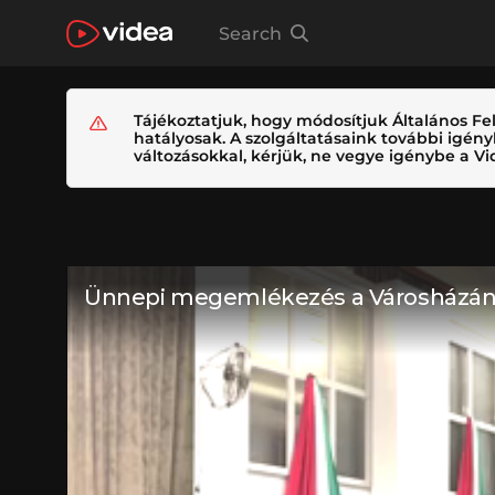
Search
Tájékoztatjuk, hogy módosítjuk Általános Fel
hatályosak. A szolgáltatásaink további igé
változásokkal, kérjük, ne vegye igénybe a Vid