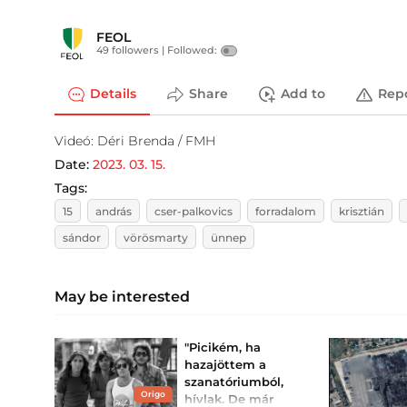
FEOL
49 followers |
Followed:
Details
Share
Add to
Rep
Videó: Déri Brenda / FMH
Date:
2023. 03. 15.
Tags:
15
andrás
cser-palkovics
forradalom
krisztián
sándor
vörösmarty
ünnep
May be interested
"Picikém, ha
hazajöttem a
szanatóriumból,
Origo
hívlak. De már