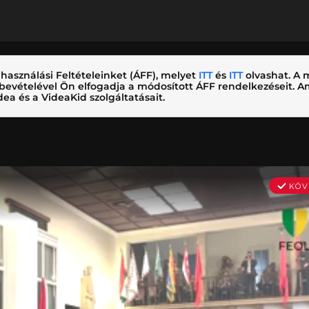
használási Feltételeinket (ÁFF), melyet
ITT
és
ITT
olvashat. A m
nybevételével Ön elfogadja a módosított ÁFF rendelkezéseit.
ea és a VideaKid szolgáltatásait.