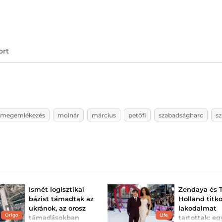
ort
megemlékezés
molnár
március
petőfi
szabadságharc
sz
Ismét logisztikai
Zendaya és 
bázist támadtak az
Holland titk
ukránok, az orosz
lakodalmat
Origo
Life
támadásokban
tartottak: eg