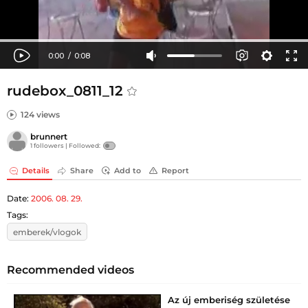
rudebox_0811_12
124 views
brunnert
1 followers |
Followed:
Details
Share
Add to
Report
Date:
2006. 08. 29.
Tags:
emberek/vlogok
Recommended videos
Az új emberiség születése