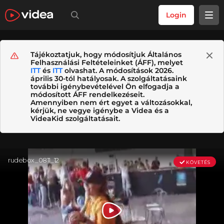
Login
Tájékoztatjuk, hogy módosítjuk Általános
Felhasználási Feltételeinket (ÁFF), melyet
ITT
és
ITT
olvashat. A módosítások 2026.
április 30-tól hatályosak. A szolgáltatásaink
további igénybevételével Ön elfogadja a
módosított ÁFF rendelkezéseit.
Amennyiben nem ért egyet a változásokkal,
kérjük, ne vegye igénybe a Videa és a
VideaKid szolgáltatásait.