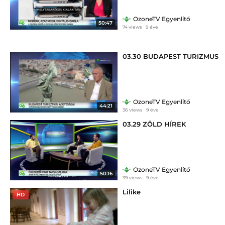
OzoneTV Egyenlítő
50:47
74 views
9 éve
03.30 BUDAPEST TURIZMUS
OzoneTV Egyenlítő
44:21
36 views
9 éve
03.29 ZÖLD HÍREK
OzoneTV Egyenlítő
50:16
39 views
9 éve
Lilike
HD