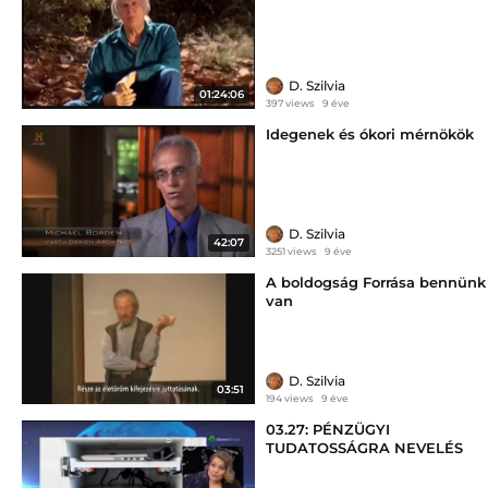
D. Szilvia
01:24:06
397 views
9 éve
Idegenek és ókori mérnökök
D. Szilvia
42:07
3251 views
9 éve
A boldogság Forrása bennünk
van
D. Szilvia
03:51
194 views
9 éve
03.27: PÉNZÜGYI
TUDATOSSÁGRA NEVELÉS