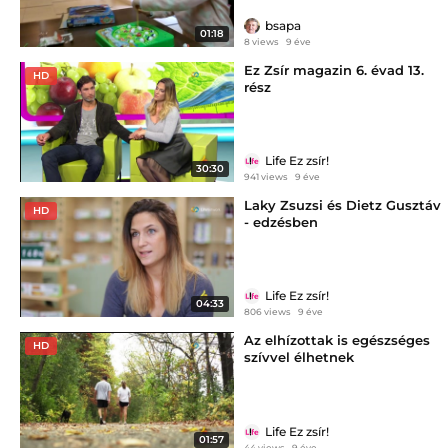
bsapa
01:18
8 views
9 éve
Ez Zsír magazin 6. évad 13.
HD
rész
Life Ez zsír!
30:30
941 views
9 éve
Laky Zsuzsi és Dietz Gusztáv
HD
- edzésben
Life Ez zsír!
04:33
806 views
9 éve
Az elhízottak is egészséges
HD
szívvel élhetnek
Life Ez zsír!
01:57
44 views
9 éve