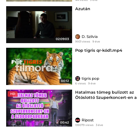
Azután
D. Szilvia
02:09:03
9931 views
9 éve
Pop tigris qr-kód1.mp4
tigris pop
00:12
6 views
9 éve
Hatalmas tömeg bulizott az
HD
Ötöslottó Szuperkoncert-en a
Szoborparkban
Ripost
00:42
139079 views
3 éve