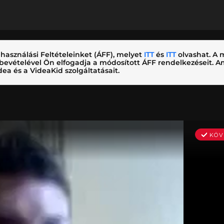
használási Feltételeinket (ÁFF), melyet
ITT
és
ITT
olvashat. A m
nybevételével Ön elfogadja a módosított ÁFF rendelkezéseit.
ea és a VideaKid szolgáltatásait.