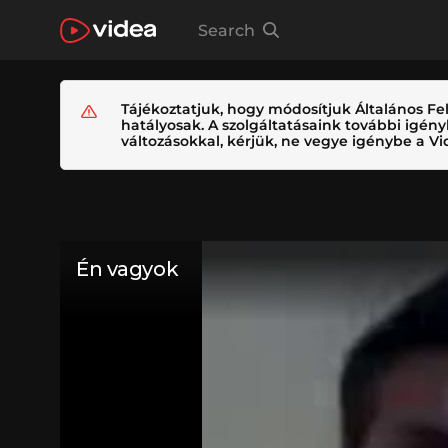
Search
Tájékoztatjuk, hogy módosítjuk Általános Fel
hatályosak. A szolgáltatásaink további igé
változásokkal, kérjük, ne vegye igénybe a Vid