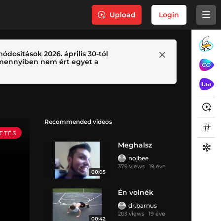
Upload
Login
ódosítások 2026. április 30-tól
 Amennyiben nem ért egyet a
Recommended videos
Meghalsz
nojbee
379 views
19 éve
00:05
Én volnék
dr.barnus
203 views
19 éve
00:42