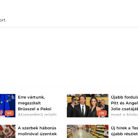
ort
Erre vártunk,
Újabb fordul
megszólalt
Pitt és Ange
Brüsszel a Paksi
Jolie csatájá
VG
Life
Atomerőmű miatt:
most a bírós
„nem
kér segítség
azonosítottunk
színész
A szerbek háborús
Új hírek a Te
problémákat, de
Újabb fejezetéhe
molinóval üzentek
újabb részle
Hollywood egyik
rögtö...