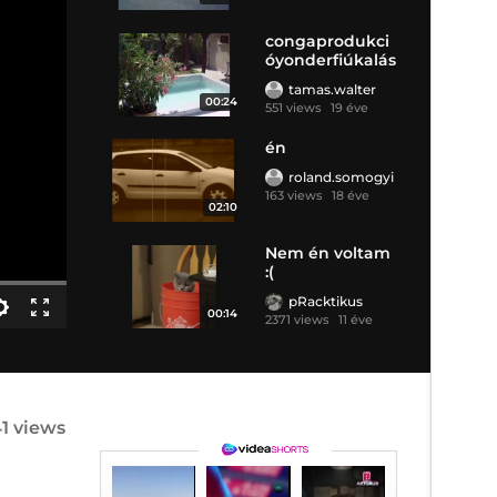
congaprodukci
óyonderfiúkalás
z
tamas.walter
00:24
551 views
19 éve
én
roland.somogyi
163 views
18 éve
02:10
Nem én voltam
:(
pRacktikus
00:14
2371 views
11 éve
1 views