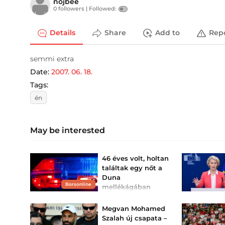
nojbee
0 followers |
Followed:
Details
Share
Add to
Rep
semmi extra
Date:
2007. 06. 18.
Tags:
én
May be interested
46 éves volt, holtan
találtak egy nőt a
Duna
Borsonline
mellékágában
A halottkém igazságügyi
boncolást rendelt el.
Megvan Mohamed
Szalah új csapata –