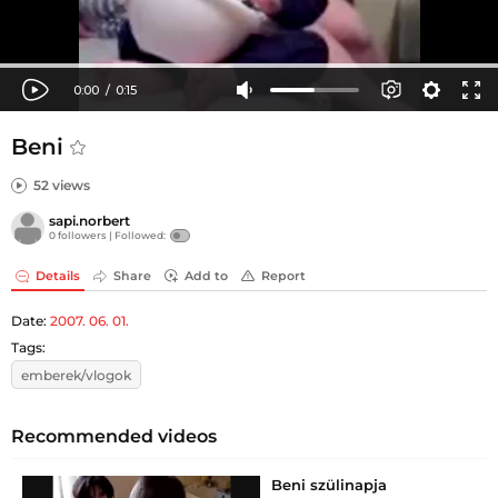
Beni
52 views
sapi.norbert
0 followers |
Followed:
Details
Share
Add to
Report
Date:
2007. 06. 01.
Tags:
emberek/vlogok
Recommended videos
Beni szülinapja