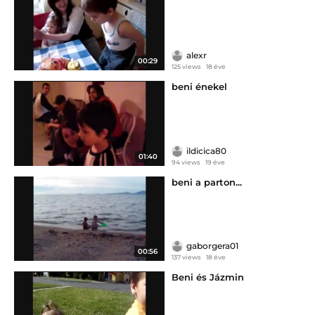
alexr
00:29
125 views
18 éve
beni énekel
ildicica80
01:40
94 views
19 éve
beni a parton...
gaborgera01
00:56
137 views
18 éve
Beni és Jázmin