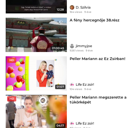
D. Szilvia
12:28
164 views
9 éve
A fény hercegnője 38.rész
jimmyjoe
01:00:45
9261 views
9 éve
Peller Mariann az Ez Zsírban!
HD
Life Ez zsír!
01:07
104 views
9 éve
Peller Mariann megszerette a
HD
tükörképét
Life Ez zsír!
04:17
811 views
9 éve