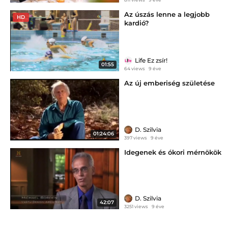
Az úszás lenne a legjobb
HD
kardió?
Life Ez zsír!
01:55
64 views
9 éve
Az új emberiség születése
D. Szilvia
01:24:06
397 views
9 éve
Idegenek és ókori mérnökök
D. Szilvia
42:07
3251 views
9 éve