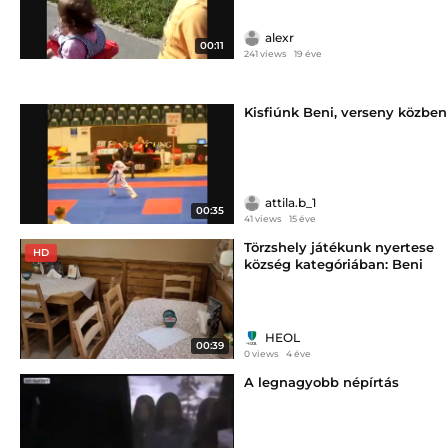
alexr
00:11
241 views
19 éve
Kisfiúnk Beni, verseny közben
attila.b_1
00:35
41 views
15 éve
Törzshely játékunk nyertese
HD
község kategóriában: Beni
Büfé
HEOL
00:39
0 views
4 éve
A legnagyobb népírtás