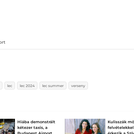
ort
lec
lec 2024
lec summer
verseny
Hiába demonstrált
Kulisszák mö
kétezer taxis, a
felvételekkel
Budapest Airport
érkezik a Szí