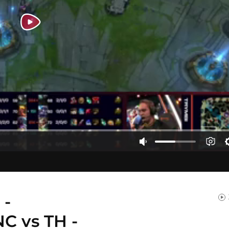
 -
NC vs TH -