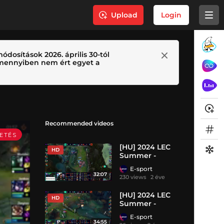
Upload
Login
ódosítások 2026. április 30-tól
 Amennyiben nem ért egyet a
Recommended videos
[HU] 2024 LEC
HD
Summer -
Alapszakasz -
E-sport
Day 7 - FNC vs
32:07
230 views
2 éve
G2 - BO1
[HU] 2024 LEC
HD
Summer -
Alapszakasz -
E-sport
Day 4 - TH vs KC
34:55