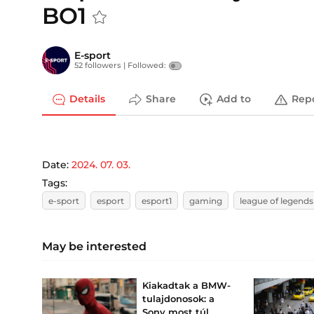
BO1
E-sport
52 followers |
Followed:
Details
Share
Add to
Rep
Date:
2024. 07. 03.
Tags:
e-sport
esport
esport1
gaming
league of legends
May be interested
Kiakadtak a BMW-
tulajdonosok: a
Sony most túl