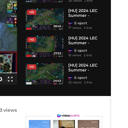
26 views
2 éve
- BO1
[HU] 2024 LEC
HD
Summer -
Alapszakasz -
E-sport
Day 7 - RGE vs
36:45
17 views
2 éve
TH - BO1
[HU] 2024 LEC
HD
Summer -
Alapszakasz -
E-sport
Day 2 - BDS vs
27:53
16 views
2 éve
TH - BO1
[HU] 2024 LEC
HD
Summer -
Alapszakasz -
E-sport
Day 6 - TH vs SK
24:43
22 views
2 éve
- BO1
3 views