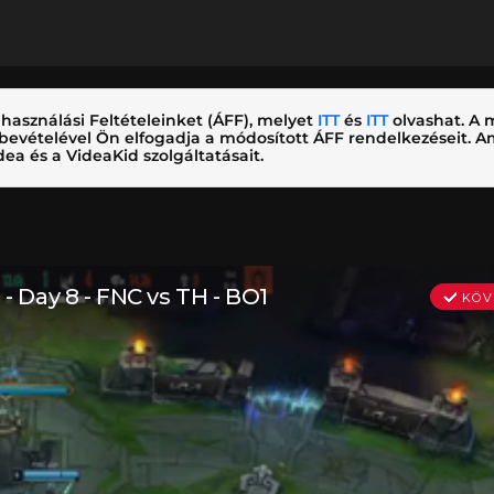
használási Feltételeinket (ÁFF), melyet
ITT
és
ITT
olvashat. A m
nybevételével Ön elfogadja a módosított ÁFF rendelkezéseit.
ea és a VideaKid szolgáltatásait.