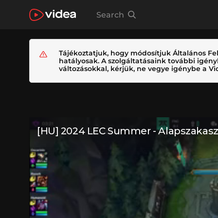
Search
Tájékoztatjuk, hogy módosítjuk Általános Fel
hatályosak. A szolgáltatásaink további igé
változásokkal, kérjük, ne vegye igénybe a Vid