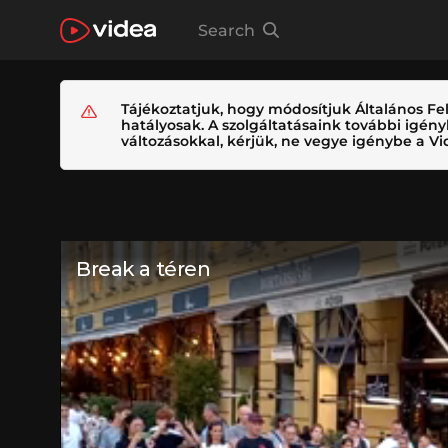
Search
Tájékoztatjuk, hogy módosítjuk Általános Fel
hatályosak. A szolgáltatásaink további igé
változásokkal, kérjük, ne vegye igénybe a Vid