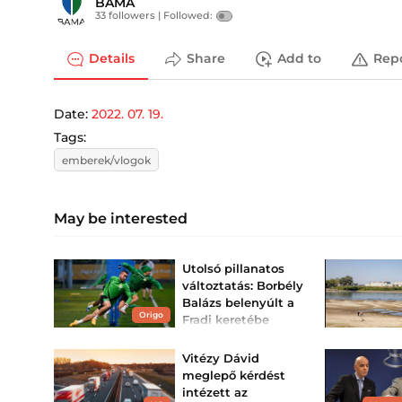
BAMA
33 followers |
Followed:
Details
Share
Add to
Rep
Date:
2022. 07. 19.
Tags:
emberek/vlogok
May be interested
Utolsó pillanatos
változtatás: Borbély
Balázs belenyúlt a
Origo
Fradi keretébe
Változás történt a zöld-
fehérek meccskeretében.
Vitézy Dávid
meglepő kérdést
intézett az