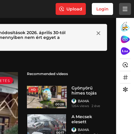
Upload
Login
ódosítások 2026. április 30-tól
 Amennyiben nem ért egyet a
Recommended videos
Gyönyörű
HD
hímes tojás
várja a
BAMA
Széchenyi téren
00:28
1264 views
2 éve
sétálókat
A Mecsek
elesett
BAMA
00:17