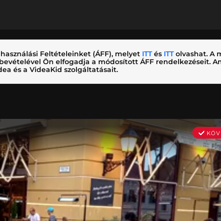
használási Feltételeinket (ÁFF), melyet
ITT
és
ITT
olvashat. A m
nybevételével Ön elfogadja a módosított ÁFF rendelkezéseit.
ea és a VideaKid szolgáltatásait.