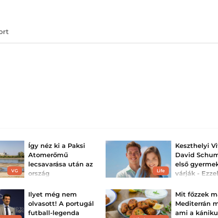
ort
Így néz ki a Paksi
Keszthelyi Vi
Atomerőmű
David Schu
lecsavarása után az
első gyerme
VG
Life
ország
várják - Ezze
villamosenergia-
fotóval tuda
importja: térképen
nagy hírt
Ilyet még nem
Mit főzzek m
mutatja b...
Alig néhány hón
olvasott! A portugál
Mediterrán 
esküvőjük után 
Hazánk „villamosenergia-
futball-legenda
ami a kánik
örömhírt jelentet
fekete lyukként”