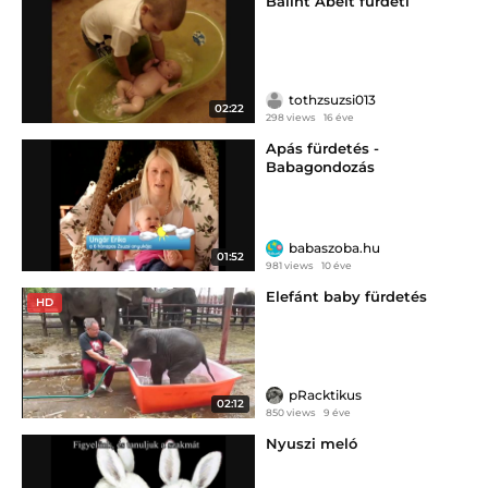
Bálint Ábelt fürdeti
tothzsuzsi013
02:22
298 views
16 éve
Apás fürdetés -
Babagondozás
babaszoba.hu
01:52
981 views
10 éve
Elefánt baby fürdetés
HD
pRacktikus
02:12
850 views
9 éve
Nyuszi meló