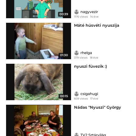
nagyvezir
00:39
1176 views
14 éve
Máté húsvéti nyuszija
rhelga
01:30
379 views
18 éve
nyuszi füvezik :)
csigahugi
00:15
839 views
17 éve
Nádas "Nyuszi" György
TV2 Sztárvilág