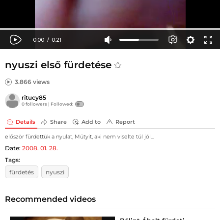
nyuszi első fürdetése
3.866 views
ritucy85
0 followers |
Followed:
Details
Share
Add to
Report
először fürdettük a nyulat, Mütyit, aki nem viselte túl jól...
Date:
2008. 01. 28.
Tags:
fürdetés
nyuszi
Recommended videos