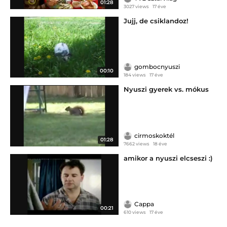
01:28
3027 views
17 éve
Jujj, de csiklandoz!
gombocnyuszi
00:10
184 views
17 éve
Nyuszi gyerek vs. mókus
cirmoskoktél
01:28
7662 views
18 éve
amikor a nyuszi elcseszi :)
Cappa
00:21
610 views
17 éve