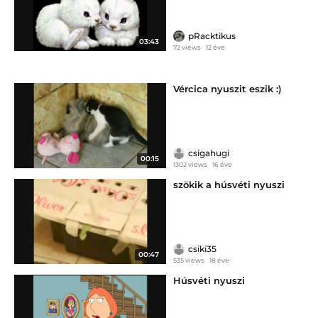
pRacktikus
03:43
72 views
12 éve
Vércica nyuszit eszik :)
csigahugi
00:15
1302 views
16 éve
szökik a húsvéti nyuszi
csiki35
00:47
535 views
18 éve
Húsvéti nyuszi