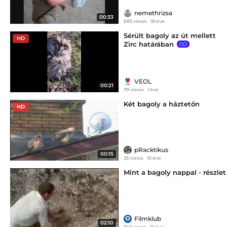
nemethrizsa
00:33
685 views
18 éve
Sérült bagoly az út mellett
HD
Zirc határában
VEOL
00:21
79 views
1 éve
Két bagoly a háztetőn
HD
pRacktikus
00:15
33 views
10 éve
Mint a bagoly nappal - részlet
Filmklub
02:10
740 views
13 éve