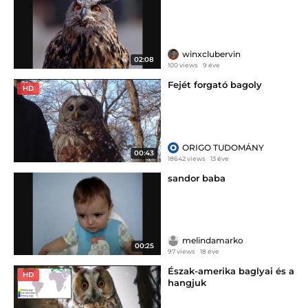
winxclubervin
02:08
100 views
9 éve
Fejét forgató bagoly
HD
ORIGO TUDOMÁNY
00:43
18642 views
13 éve
sandor baba
melindamarko
00:25
97 views
18 éve
Észak-amerika baglyai és a
HD
hangjuk