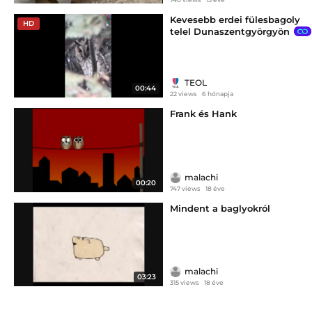
Kevesebb erdei fülesbagoly
HD
telel Dunaszentgyörgyön
TEOL
00:44
22 views
6 hónapja
Frank és Hank
malachi
00:20
747 views
18 éve
Mindent a baglyokról
malachi
03:23
315 views
18 éve