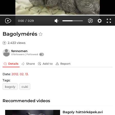
Bagolymérés
2.433 views
fennomen
0 followers |
Followed:
Details
Share
Add to
Report
Date:
2012. 02. 13.
Tags:
bagoly
cuki
Recommended videos
Bagoly háttérképek.avi