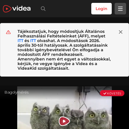
Login
Tájékoztatjuk, hogy módosítjuk Általános
Felhasználási Feltételeinket (ÁFF), melyet
ITT
és
ITT
olvashat. A módosítások 2026.
április 30-tól hatályosak. A szolgáltatásaink
további igénybevételével Ön elfogadja a
módosított ÁFF rendelkezéseit.
Amennyiben nem ért egyet a változásokkal,
kérjük, ne vegye igénybe a Videa és a
VideaKid szolgáltatásait.