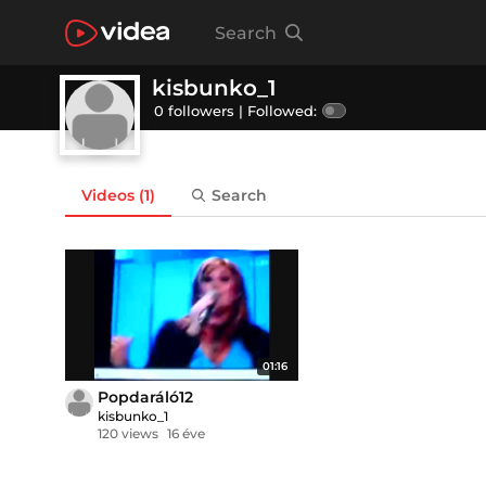
Search
kisbunko_1
0 followers |
Followed:
Videos
(1)
Search
01:16
Popdaráló12
kisbunko_1
120 views
16 éve