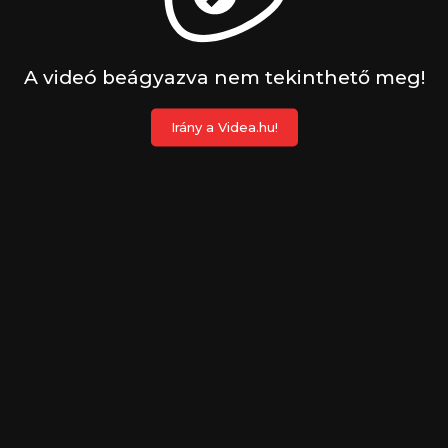
A videó beágyazva nem tekinthető meg!
Irány a Videa.hu!