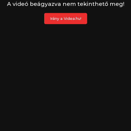
A videó beágyazva nem tekinthető meg!
Irány a Videa.hu!