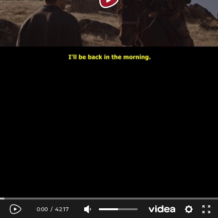
0:00
/
42:17