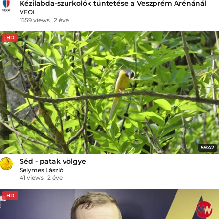
Kézilabda-szurkolók tüntetése a Veszprém Arénánál
VEOL
1559 views
2 éve
HD
59:42
Séd - patak völgye
Selymes László
41 views
2 éve
HD