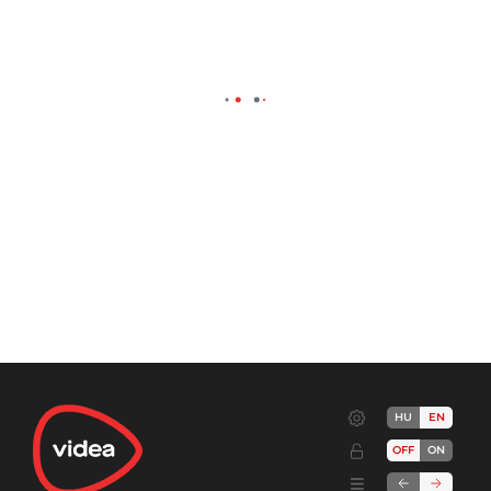
HU
EN
OFF
ON