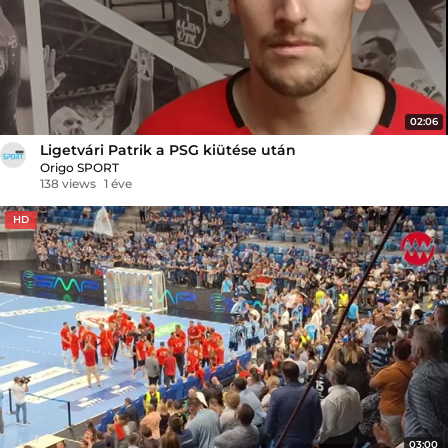
02:06
Ligetvári Patrik a PSG kiütése után
Origo SPORT
138 views
1 éve
HD
03:00