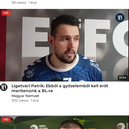
59 views
1 éve
HD
01:14
Ligetvári Patrik: Ebből a győzelemből kell erőt
merítenünk a BL-re
Magyar Nemzet
3112 views
1 éve
HD