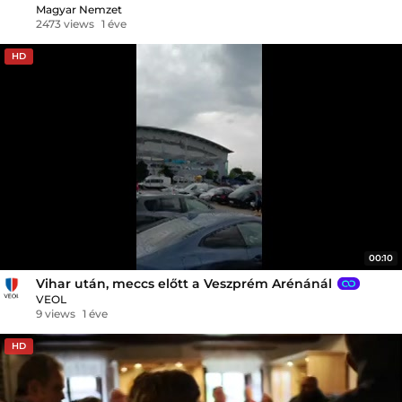
Magyar Nemzet
2473 views
1 éve
HD
00:10
Vihar után, meccs előtt a Veszprém Arénánál
VEOL
9 views
1 éve
HD