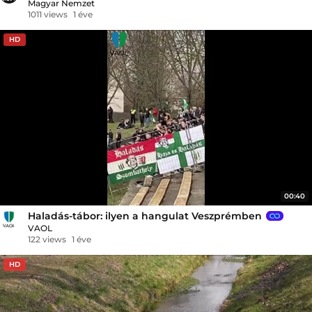
Magyar Nemzet
1011 views
1 éve
HD
00:40
Haladás-tábor: ilyen a hangulat Veszprémben
VAOL
122 views
1 éve
HD