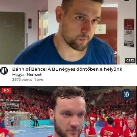
02:12
Bánhidi Bence: A BL négyes döntőben a helyünk
Magyar Nemzet
2673 views
1 éve
HD