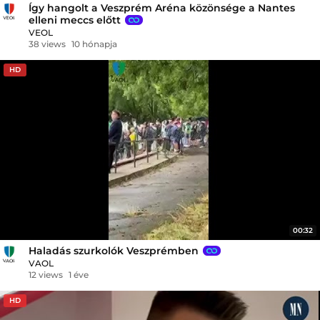
Így hangolt a Veszprém Aréna közönsége a Nantes
elleni meccs előtt
VEOL
38 views
10 hónapja
HD
00:32
Haladás szurkolók Veszprémben
VAOL
12 views
1 éve
HD