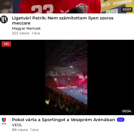
03:07
Ligetvári Patrik: Nem számítottam ilyen szoros
meccsre
Magyar Nemzet
323 views
1 éve
HD
00:34
Pokol várta a Sportingot a Veszprém Arénában
VEOL
88 views
1 éve