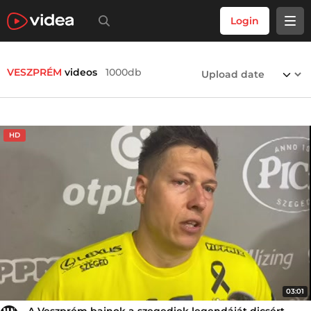
Login
VESZPRÉM
videos
1000db
HD
03:01
A Veszprém bajnok a szegediek legendáját dicsért