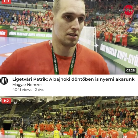
HD
02:28
Ligetvári Patrik: A bajnoki döntőben is nyerni akarunk
Magyar Nemzet
4041 views
2 éve
HD