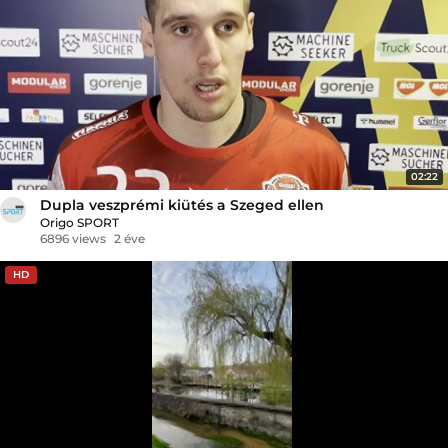
02:22
Dupla veszprémi kiütés a Szeged ellen
Origo SPORT
6896 views
2 éve
HD