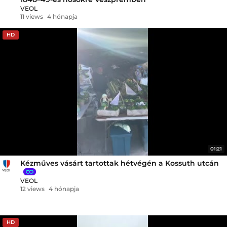
VEOL
11 views
4 hónapja
HD
01:21
Kézműves vásárt tartottak hétvégén a Kossuth utcán
VEOL
12 views
4 hónapja
HD