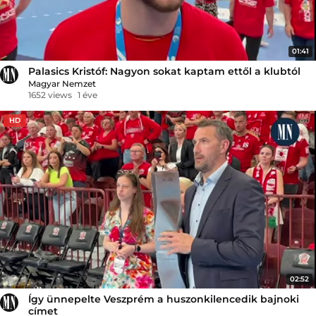
01:41
Palasics Kristóf: Nagyon sokat kaptam ettől a klubtól
Magyar Nemzet
1652 views
1 éve
HD
02:52
Így ünnepelte Veszprém a huszonkilencedik bajnoki
címet