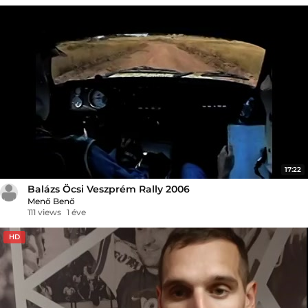
17:22
Balázs Öcsi Veszprém Rally 2006
Menő Benő
111 views
1 éve
HD