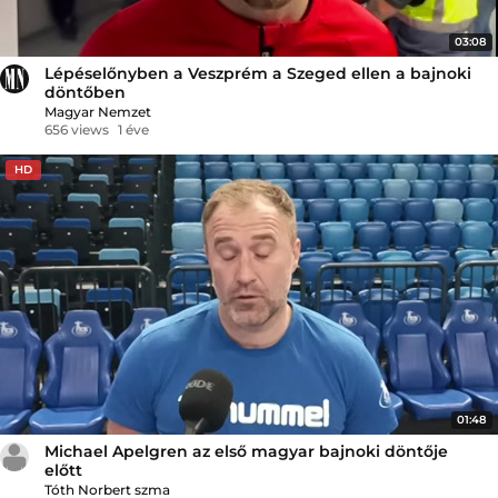
03:08
Lépéselőnyben a Veszprém a Szeged ellen a bajnoki
döntőben
Magyar Nemzet
656 views
1 éve
HD
01:48
Michael Apelgren az első magyar bajnoki döntője
előtt
Tóth Norbert szma