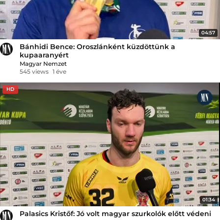
04:57
Bánhidi Bence: Oroszlánként küzdöttünk a
kupaaranyért
Magyar Nemzet
545 views
1 éve
HD
01:34
Palasics Kristőf: Jó volt magyar szurkolók előtt védeni