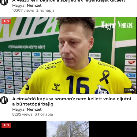
Magyar Nemzet
10307 views
2 hónapja
HD
02:05
A címvédő kapusa szomorú: nem kellett volna eljutni
a büntetőpárbajig
Magyar Nemzet
8295 views
3 hónapja
HD