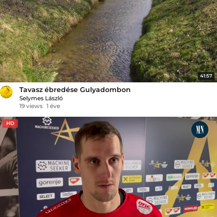
41:57
Tavasz ébredése Gulyadombon
Selymes László
19 views
1 éve
HD