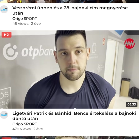
Veszprémi ünneplés a 28. bajnoki cím megnyerése
után
Origo SPORT
45 views
2 éve
HD
02:33
Ligetvári Patrik és Bánhidi Bence értékelése a bajnoki
döntő után
Origo SPORT
470 views
2 éve