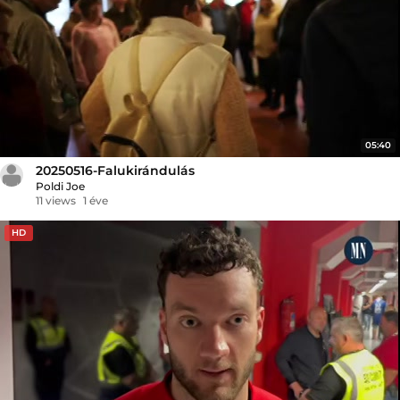
05:40
20250516-Falukirándulás
Poldi Joe
11 views
1 éve
HD