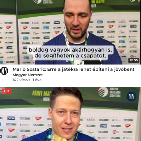
01:55
Mario Sostaric: Erre a játékra lehet építeni a jövőben!
Magyar Nemzet
142 views
1 éve
HD