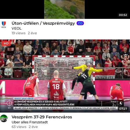
00:52
Úton-útfélen / Veszprémvölgy
VEOL
19 views
2 éve
HD
07:27
Veszprém 37-29 Ferencváros
Uber alles Franzstadt
63 views
2 éve