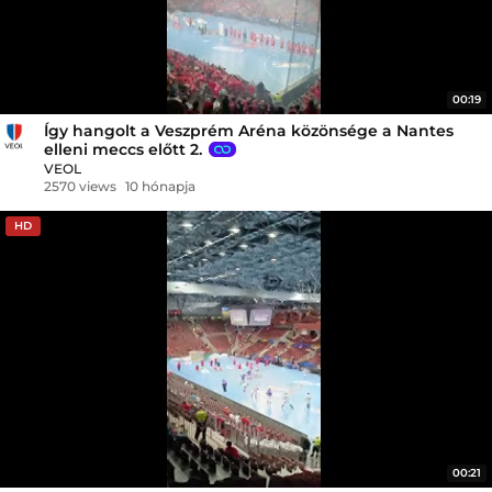
00:19
Így hangolt a Veszprém Aréna közönsége a Nantes
elleni meccs előtt 2.
VEOL
2570 views
10 hónapja
HD
00:21