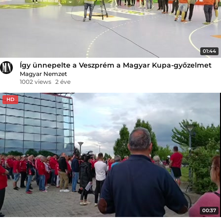
01:44
Így ünnepelte a Veszprém a Magyar Kupa-győzelmet
Magyar Nemzet
1002 views
2 éve
HD
00:37