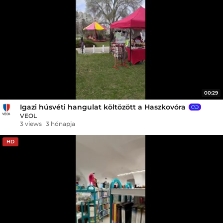
00:29
Igazi húsvéti hangulat költözött a Haszkovóra
VEOL
3 views
3 hónapja
HD