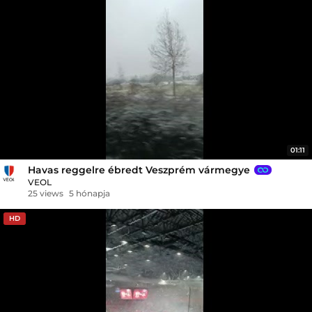
01:11
Havas reggelre ébredt Veszprém vármegye
VEOL
25 views
5 hónapja
HD