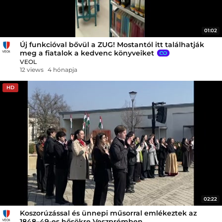
01:02
Új funkcióval bővül a ZUG! Mostantól itt találhatják
meg a fiatalok a kedvenc könyveiket
VEOL
12 views
4 hónapja
HD
02:22
Koszorúzással és ünnepi műsorral emlékeztek az
1848–49-es hősökre Veszprémben