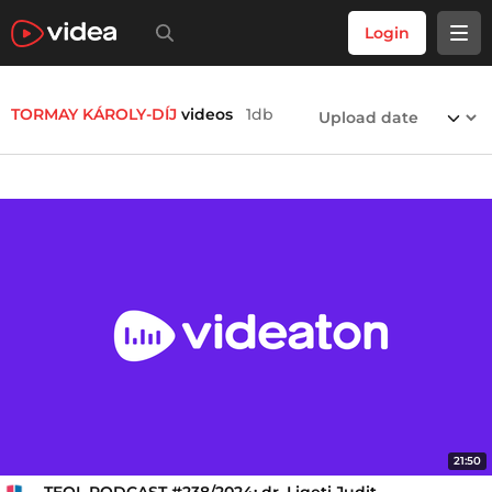
Login
TORMAY KÁROLY-DÍJ
videos
1db
21:50
TEOL PODCAST #238/2024: dr. Ligeti Judit