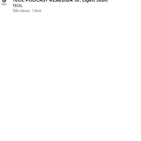
TEOL
126 views
1 éve