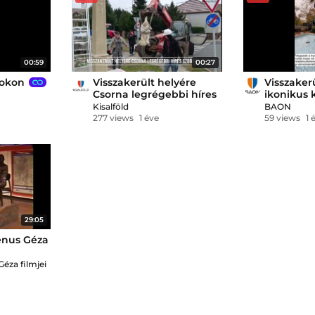
00:59
00:27
nokon
Visszakerült helyére
Visszaker
Csorna legrégebbi híres
ikonikus 
szobra
szobor, a
Kisalföld
BAON
277 views
1 éve
59 views
1 
29:05
enus Géza
Géza filmjei