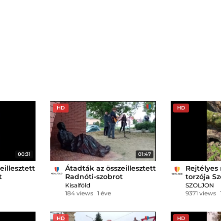
HD
HD
00:31
01:47
eillesztett
Átadták az összeillesztett
Rejtélyes
t
Radnóti-szobrot
torzója S
n
Pannonhalmán
Kisalföld
SZOLJON
184 views
1 éve
9371 views
HD
HD