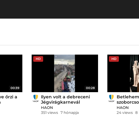
HD
HD
00:39
00:28
e őrzi a
Ilyen volt a debreceni
Betlehem
a
Jégvirágkarnevál
szoborcso
délelőttje a Kossuth
szállítan
HAON
HAON
téren
Rómába
351 views
7 hónapja
24 views
8