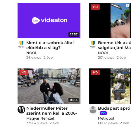
HD
27:57
Ment-e a szobrok által
Beemelték az ú
előrébb a világ?
salgótarjáni M
Madách-szobrot
szobrot
NOOL
NOOL
állítottak Salgótarjánban
26 views
2 éve
201 views
2 éve
HD
HD
03:14
Niedermüller Péter
Budapest apró 
szerint nem kell a 2006-
os rendőrterrorra
Magyar Nemzet
Metropol
emlékezni
33962 views
2 éve
6807 views
2 éve