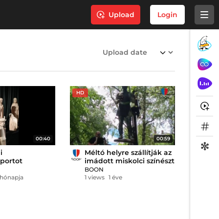
Upload
Login
HD
00:40
00:59
i
Méltó helyre szállítják az
portot
imádott miskolci színészt
ak Debrecenből
BOON
 hónapja
1 views
1 éve