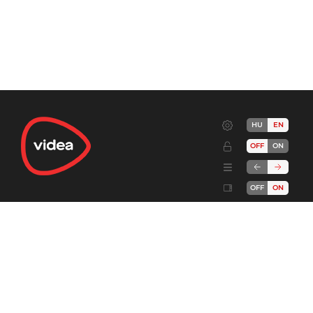
HU
EN
OFF
ON
OFF
ON
Terms
Advertise!
Cookies
Privacy
Developers
Send feedback
Complaint handling
About
DSA
videa.hu
© 2006-2026