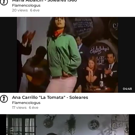
Flamencologus
20 views
6 éve
04:48
Ana Carrillo "La Tomata" - Soleares
Flamencologus
17 views
6 éve