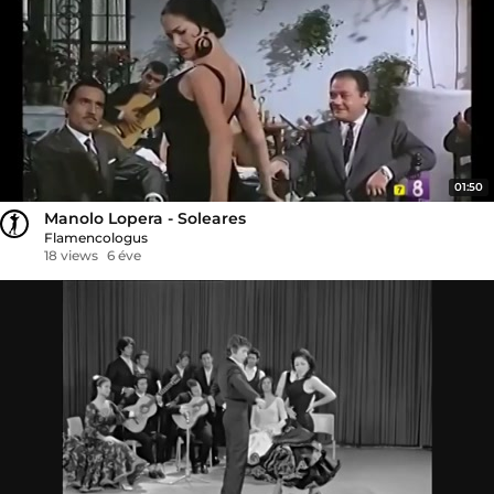
01:50
Manolo Lopera - Soleares
Flamencologus
18 views
6 éve