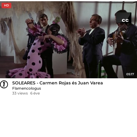
HD
05:17
SOLEARES - Carmen Rojas és Juan Varea
Flamencologus
33 views
6 éve