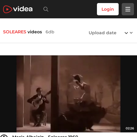
Login
SOLEARES
videos
6db
02:26
María Albaicín - Soleares 1960