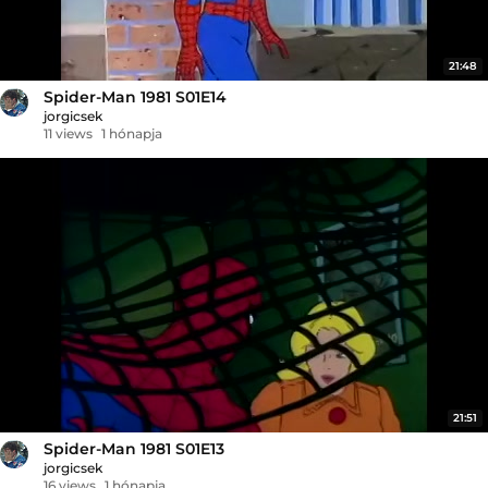
21:48
Spider-Man 1981 S01E14
jorgicsek
11 views
1 hónapja
21:51
Spider-Man 1981 S01E13
jorgicsek
16 views
1 hónapja