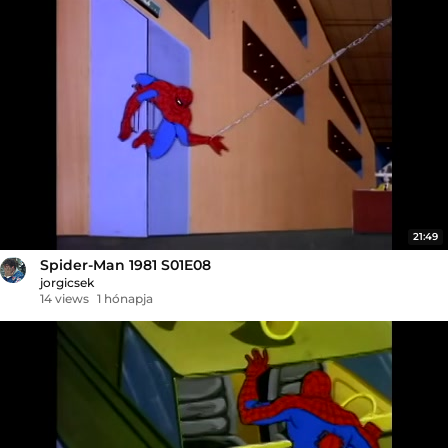
21:49
Spider-Man 1981 S01E08
jorgicsek
14 views
1 hónapja