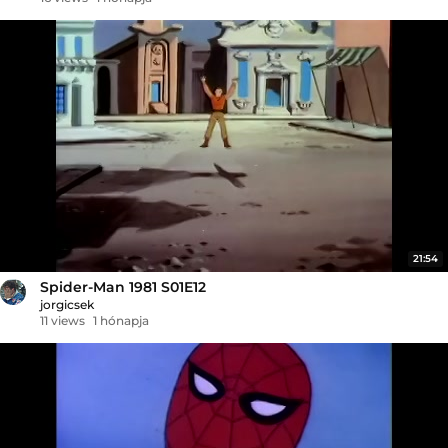
21:54
Spider-Man 1981 S01E12
jorgicsek
11 views
1 hónapja