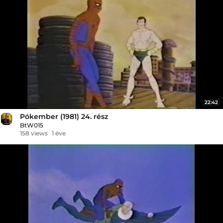
22:42
Pókember (1981) 24. rész
BtW015
158 views
1 éve