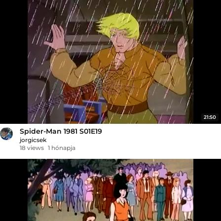
21:50
Spider-Man 1981 S01E19
jorgicsek
18 views
1 hónapja