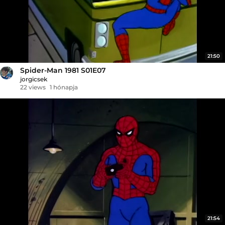
21:50
Spider-Man 1981 S01E07
jorgicsek
22 views
1 hónapja
21:54