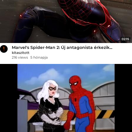
02:15
Marvel's Spider-Man 2: Új antagonista érkezik...
kitaszitott
216 views
5 hónapja