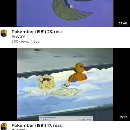
22:40
Pókember (1981) 23. rész
BtW015
300 views
1 éve
22:12
Pókember (1981) 17. rész