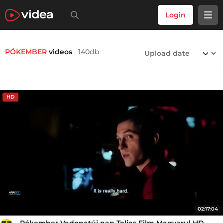
Login
PÓKEMBER
videos
140db
HD
02:17:04
Pókember Vadonatúj nap Teljes Film Magyarul HD