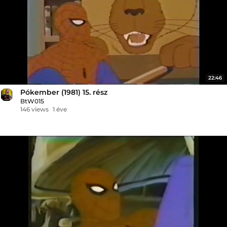
22:46
Pókember (1981) 15. rész
BtW015
146 views
1 éve