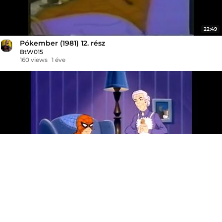
22:49
Pókember (1981) 12. rész
BtW015
160 views
1 éve
21:50
Pókember (1981) 22. rész
BtW015
318 views
1 éve