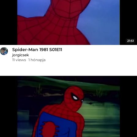
21:51
Spider-Man 1981 S01E11
jorgicsek
11 views
1 hónapja