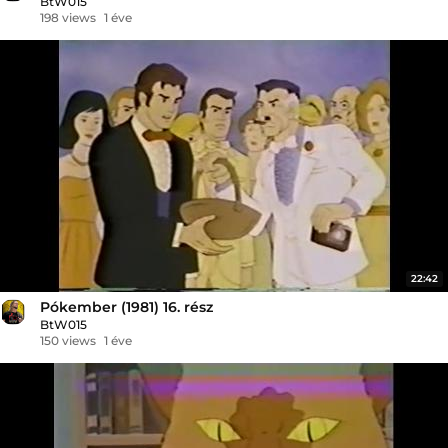
BtW015
198 views
1 éve
22:42
Pókember (1981) 16. rész
BtW015
150 views
1 éve