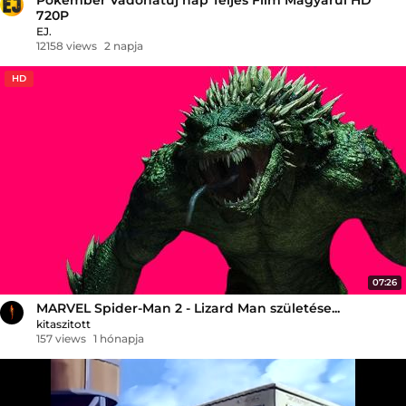
720P
EJ.
12158 views
2 napja
HD
07:26
MARVEL Spider-Man 2 - Lizard Man születése...
kitaszitott
157 views
1 hónapja