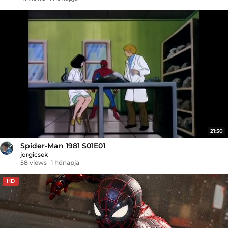
21:50
Spider-Man 1981 S01E01
jorgicsek
58 views
1 hónapja
HD