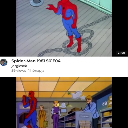
21:48
Spider-Man 1981 S01E04
jorgicsek
59 views
1 hónapja