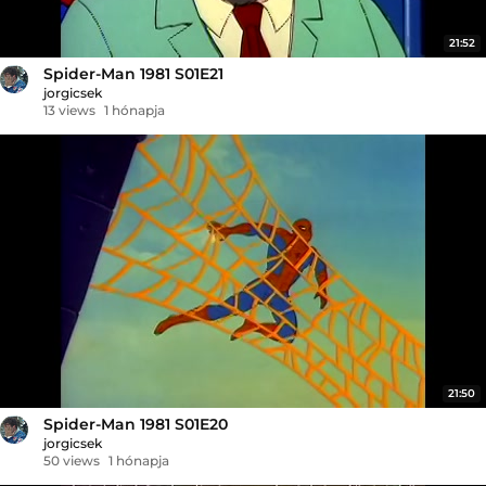
21:52
Spider-Man 1981 S01E21
jorgicsek
13 views
1 hónapja
21:50
Spider-Man 1981 S01E20
jorgicsek
50 views
1 hónapja