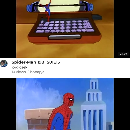
21:47
Spider-Man 1981 S01E15
jorgicsek
10 views
1 hónapja