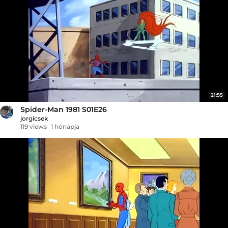
21:55
Spider-Man 1981 S01E26
jorgicsek
119 views
1 hónapja