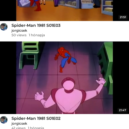
21:51
Spider-Man 1981 S01E03
jorgicsek
50 views
1 hónapja
21:47
Spider-Man 1981 S01E02
jorgicsek
41 views
1 hónapja