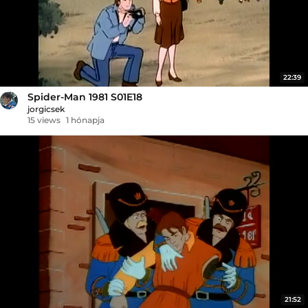
22:39
Spider-Man 1981 S01E18
jorgicsek
15 views
1 hónapja
21:52