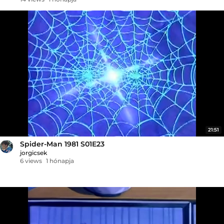
21:51
Spider-Man 1981 S01E23
jorgicsek
6 views
1 hónapja