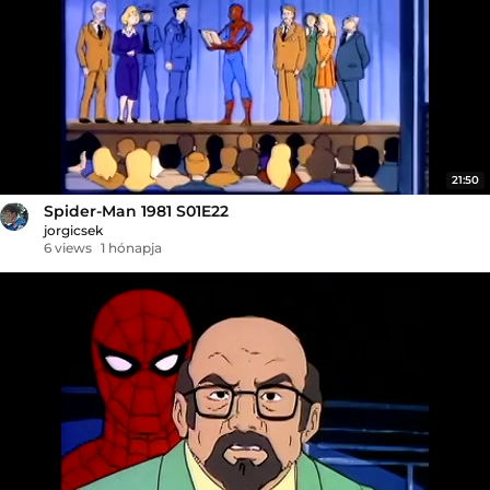
21:50
Spider-Man 1981 S01E22
jorgicsek
6 views
1 hónapja