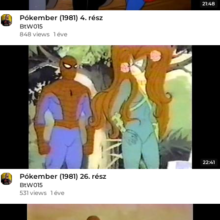
21:48
Pókember (1981) 4. rész
BtW015
848 views
1 éve
22:41
Pókember (1981) 26. rész
BtW015
531 views
1 éve