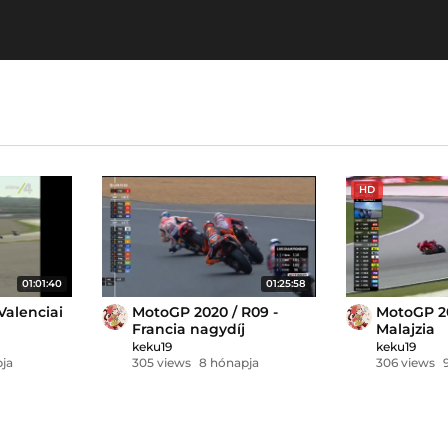
HD
01:01:40
01:25:58
Valenciai
MotoGP 2020 / R09 -
MotoGP 20
Francia nagydíj
Malajzia
keku19
keku19
ja
305 views
8 hónapja
306 views