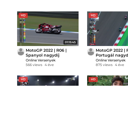
HD
HD
01:15:45
MotoGP 2022 | R06 |
MotoGP 2022 | R
Spanyol nagydíj
Portugál nagyd
Online Versenyek
Online Versenyek
566 views
4 éve
875 views
4 éve
HD
HD
01:11:42
MotoGP 2022 | R01 |
„Ő lehet a köv
Katari nagydíj
magyar a Moto
Talmácsi bemu
Online Versenyek
Nemzeti Sport