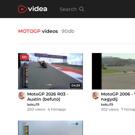
Search
MOTOGP
videos
90db
HD
04:39
MotoGP 2026 R03 -
MotoGP 2006 - 
Austin (befutó)
nagydíj
keku19
keku19
200 views
4 hónapja
202 views
7 hónap