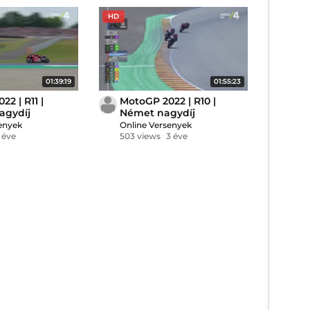
HD
01:39:19
01:55:23
2 | R11 |
MotoGP 2022 | R10 |
agydíj
Német nagydíj
enyek
Online Versenyek
 éve
503 views
3 éve