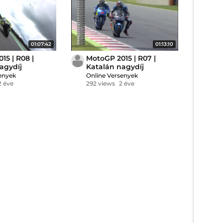
01:07:42
01:13:10
15 | R08 |
MotoGP 2015 | R07 |
agydíj
Katalán nagydíj
enyek
Online Versenyek
2 éve
292 views
2 éve