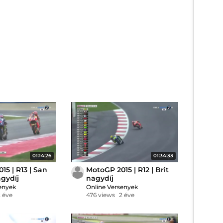
01:14:26
01:34:33
15 | R13 | San
MotoGP 2015 | R12 | Brit
gydíj
nagydíj
enyek
Online Versenyek
2 éve
476 views
2 éve