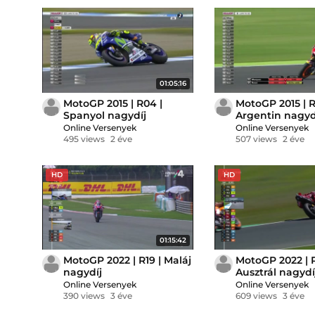
01:05:16
MotoGP 2015 | R04 |
MotoGP 2015 | R
Spanyol nagydíj
Argentin nagyd
Online Versenyek
Online Versenyek
495 views
2 éve
507 views
2 éve
HD
HD
01:15:42
MotoGP 2022 | R19 | Maláj
MotoGP 2022 | R
nagydíj
Ausztrál nagydí
Online Versenyek
Online Versenyek
390 views
3 éve
609 views
3 éve