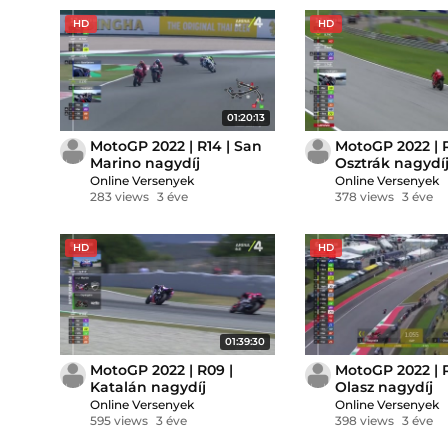
HD
HD
01:20:13
MotoGP 2022 | R14 | San
MotoGP 2022 | R
Marino nagydíj
Osztrák nagydí
Online Versenyek
Online Versenyek
283 views
3 éve
378 views
3 éve
HD
HD
01:39:30
MotoGP 2022 | R09 |
MotoGP 2022 | R
Katalán nagydíj
Olasz nagydíj
Online Versenyek
Online Versenyek
595 views
3 éve
398 views
3 éve