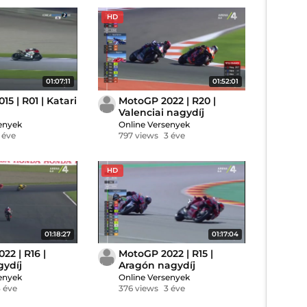
HD
01:07:11
01:52:01
5 | R01 | Katari
MotoGP 2022 | R20 |
Valenciai nagydíj
enyek
Online Versenyek
 éve
797 views
3 éve
HD
01:18:27
01:17:04
22 | R16 |
MotoGP 2022 | R15 |
gydíj
Aragón nagydíj
enyek
Online Versenyek
3 éve
376 views
3 éve