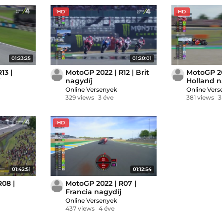
HD
HD
01:23:25
01:20:01
13 |
MotoGP 2022 | R12 | Brit
MotoGP 202
j
nagydíj
Holland n
Online Versenyek
Online Vers
329 views
3 éve
381 views
3
HD
01:42:51
01:12:54
08 |
MotoGP 2022 | R07 |
Francia nagydíj
Online Versenyek
437 views
4 éve