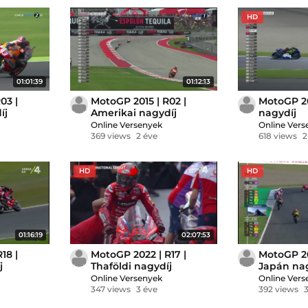
HD
01:01:39
01:12:13
03 |
MotoGP 2015 | R02 |
MotoGP 201
íj
Amerikai nagydíj
nagydíj
Online Versenyek
Online Vers
369 views
2 éve
618 views
2
HD
HD
01:16:19
02:07:53
18 |
MotoGP 2022 | R17 |
MotoGP 20
j
Thaföldi nagydíj
Japán na
Online Versenyek
Online Vers
347 views
3 éve
392 views