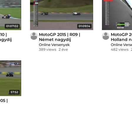
01:07:02
01:09:14
10 |
MotoGP 2015 | R09 |
MotoGP 20
agydíj
Német nagydíj
Holland n
Online Versenyek
Online Vers
389 views
2 éve
482 views
57:52
05 |