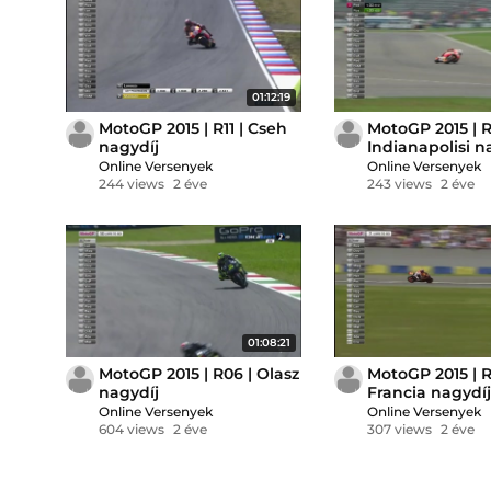
01:12:19
MotoGP 2015 | R11 | Cseh
MotoGP 2015 | R
nagydíj
Indianapolisi n
Online Versenyek
Online Versenyek
244 views
2 éve
243 views
2 éve
01:08:21
MotoGP 2015 | R06 | Olasz
MotoGP 2015 | R
nagydíj
Francia nagydíj
Online Versenyek
Online Versenyek
604 views
2 éve
307 views
2 éve