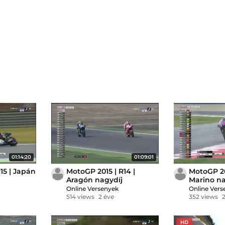
01:14:20
01:09:01
15 | Japán
MotoGP 2015 | R14 |
MotoGP 20
Aragón nagydíj
Marino na
Online Versenyek
Online Vers
514 views
2 éve
352 views
HD