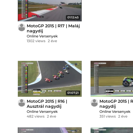
01:12:45
MotoGP 2015 | R17 | Maláj
nagydíj
Online Versenyek
1302 views
2 éve
01:07:21
MotoGP 2015 | R16 |
MotoGP 2015 | R
Ausztrál nagydíj
nagydíj
Online Versenyek
Online Versenyek
482 views
2 éve
351 views
2 éve