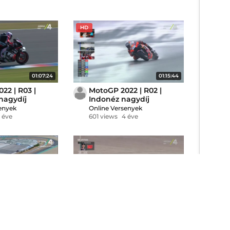
HD
01:07:24
01:15:44
22 | R03 |
MotoGP 2022 | R02 |
nagydíj
Indonéz nagydíj
enyek
Online Versenyek
 éve
601 views
4 éve
01:25:23
01:14:13
20 | R02 |
MotoGP 2020 | R01 |
agydíj
Spanyol nagydíj
enyek
Online Versenyek