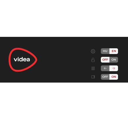
HU
EN
OFF
ON
OFF
ON
Terms
Advertise!
Cookies
Privacy
Developers
Send feedback
Complaint handling
About
DSA
videa.hu
© 2006-2026