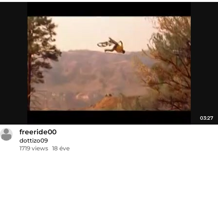
03:27
freeride00
dottizo09
1719 views
18 éve