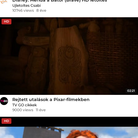
Ujletoltes Csabi
10746 views
8 éve
HD
02:21
Rejtett utalások a Pixar-filmekben
TV GO cikkek
9000 views
11 éve
HD