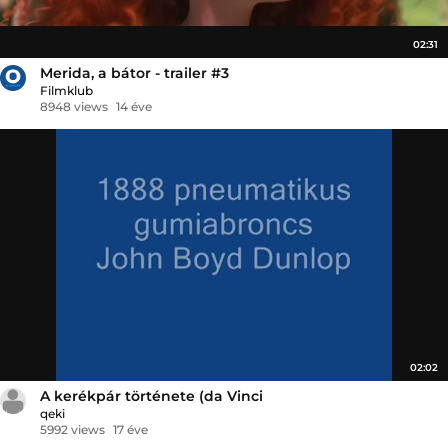
02:31
Merida, a bátor - trailer #3
Filmklub
8948 views
14 éve
02:02
A kerékpár története (da Vinci
qeki
5992 views
17 éve