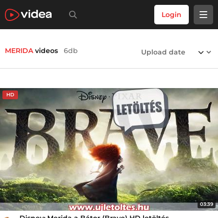
Login
MERIDA
videos
6db
HD
03:39
Disney: Merida a Bátor (Brave) HD letöltés