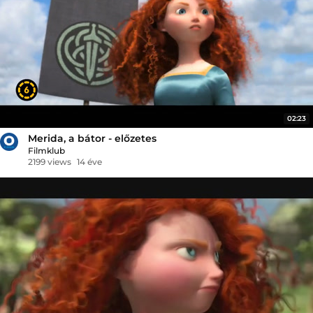
02:23
Merida, a bátor - előzetes
Filmklub
2199 views
14 éve