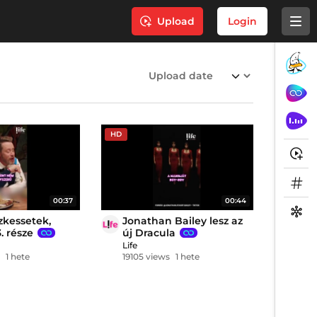
Upload
Login
HD
00:37
00:44
zkessetek,
Jonathan Bailey lesz az
. része
új Dracula
Life
s
1 hete
19105 views
1 hete