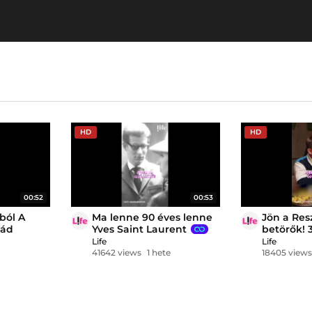
HD
HD
00:52
00:53
dból A
Ma lenne 90 éves lenne
Jön a Res
lád
Yves Saint Laurent
betörők! 3
Life
Life
t?
41642 views
1 hete
18405 view