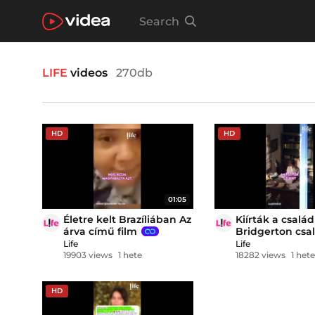
Search
LIFE
videos
270db
HD
HD
01:05
Életre kelt Brazíliában Az
Kiírták a csalá
árva című film
Bridgerton csa
legnépszerűbb
Life
Life
szerelmespárjá
19903 views
1 hete
18282 views
1 hete
HD