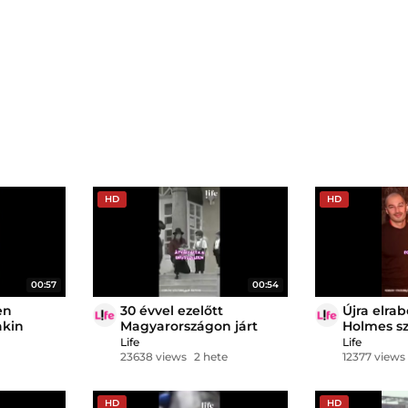
HD
HD
00:57
00:54
en
30 évvel ezelőtt
Újra elrab
akin
Magyarországon járt
Holmes sz
formálója
Michael Jackson
Life
Life
23638 views
2 hete
12377 views
HD
HD