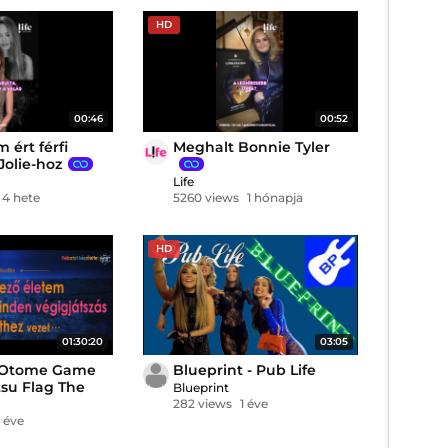
HD
00:46
00:52
 ért férfi
Meghalt Bonnie Tyler
Jolie-hoz
Life
4 hete
5260 views
1 hónapja
HD
01:30:20
03:05
 Otome Game
Blueprint - Pub Life
su Flag The
Blueprint
20x804)
282 views
1 éve
1 éve