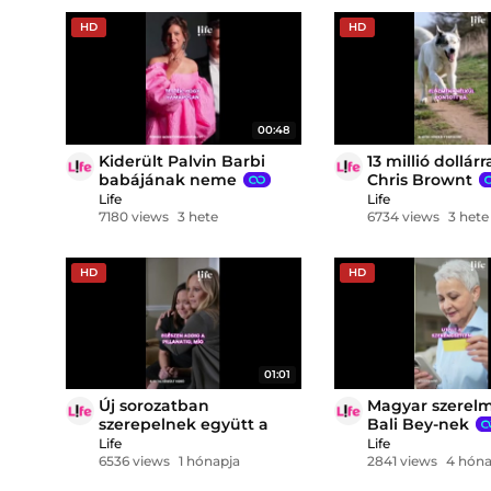
HD
HD
00:48
Kiderült Palvin Barbi
13 millió dollárr
babájának neme
Chris Brownt
Life
Life
7180 views
3 hete
6734 views
3 hete
HD
HD
01:01
Új sorozatban
Magyar szerel
szerepelnek együtt a
Bali Bey-nek
Vámpírnaplók sztárjai
Life
Life
6536 views
1 hónapja
2841 views
4 hóna