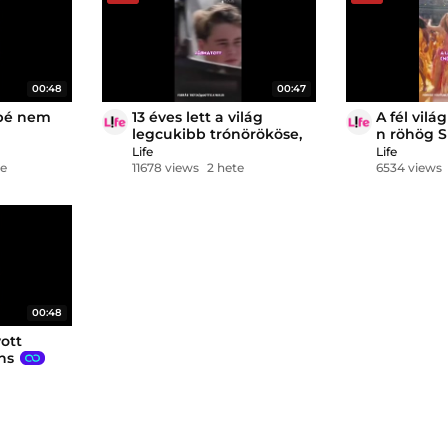
00:48
00:47
bbé nem
13 éves lett a világ
A fél vilá
legcukibb trónörököse,
n röhög S
György herceg
Life
Life
te
11678 views
2 hete
6534 views
00:48
yott
ns