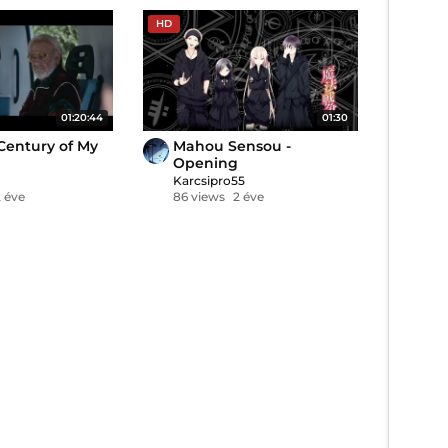
HD
01:20:44
01:30
Century of My
Mahou Sensou -
Opening
Karcsipro55
2 éve
86 views
2 éve