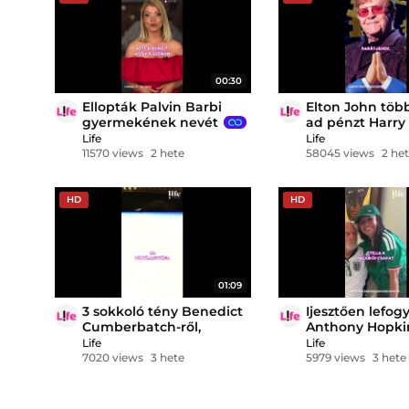
00:30
Ellopták Palvin Barbi
Elton John tö
gyermekének nevét
ad pénzt Harry
hercegnek
Life
Life
11570 views
2 hete
58045 views
2 he
HD
HD
01:09
3 sokkoló tény Benedict
Ijesztően lefog
Cumberbatch-ről,
Anthony Hopki
amiket biztosan nem
Life
Life
tudtál!
7020 views
3 hete
5979 views
3 hete