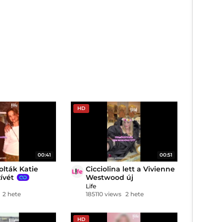
HD
00:41
00:51
olták Katie
Cicciolina lett a Vivienne
ívét
Westwood új
kollekciójának arca
Life
2 hete
185110 views
2 hete
HD