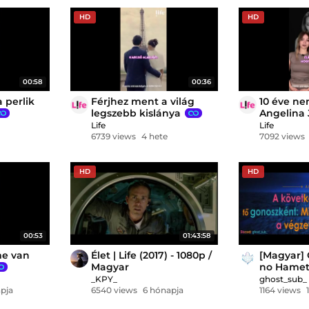
HD
HD
00:58
00:36
a perlik
Férjhez ment a világ
10 éve nem
legszebb kislánya
Angelina 
Life
Life
6739 views
4 hete
7092 views
HD
HD
00:53
01:43:58
me van
Élet | Life (2017) - 1080p /
[Magyar]
Magyar
no Hamet
Movie (19
_KPY_
ghost_sub_
pja
6540 views
6 hónapja
1164 views