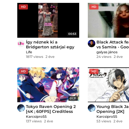
HD
HD
00:53
Így néznek ki a
Black Attack f
Bridgerton sztárjai egy
vs Samira - Good
másik film vagy sorozat
was him/Remix
Life
galyas jános
karaktereként
1817 views
2 éve
24 views
2 éve
HD
HD
01:31
Tokyo Raven Opening 2
Young Black Ja
[4K ; 60FPS] Creditless
Opening [2K]
Karcsipro55
Karcsipro55
137 views
2 éve
53 views
2 éve