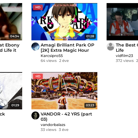
HD
04:34
01:28
eat Ebony
Amagi Brilliant Park OP
The Best 
 Life it
[2K] Extra Magic Hour
Life
(Magyar Felirat)
Karcsipro55
vidfilm23
64 views
2 éve
372 views
HD
01:29
03:23
ck
VANDOR - 42 YRS (part
03)
vandorbalazs
33 views
3 éve