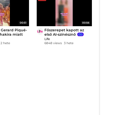
00:51
00:56
g Gerard Piqué-
Főszerepet kapott az
hakira miatt
első AI-színésznő
Life
2 hete
6848 views
3 hete