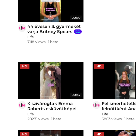
00:50
44 évesen 3. gyermekét
várja Britney Spears
Life
7118 views
1 hete
HD
HD
00:47
Kiszivárogtak Emma
Felismerhetetl
Roberts esküvői képei
felnőttként An
Skywalker meg
Life
Life
20271 views
1 hete
5863 views
1 hete
HD
HD