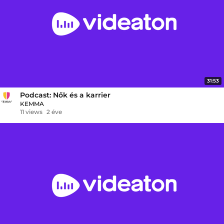
31:53
Podcast: Nők és a karrier
KEMMA
11 views
2 éve