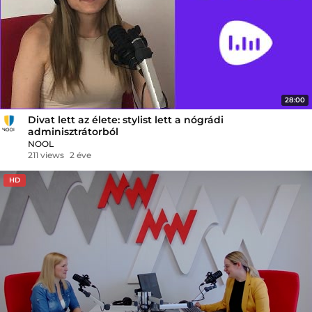
28:00
Divat lett az élete: stylist lett a nógrádi
adminisztrátorból
NOOL
211 views
2 éve
HD