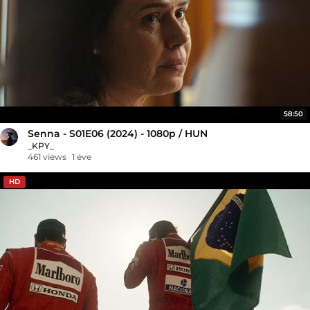
58:50
Senna - S01E06 (2024) - 1080p / HUN
_KPY_
461 views
1 éve
HD