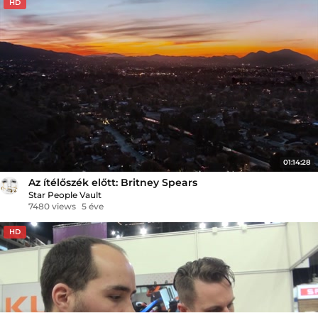
HD
01:14:28
Az ítélőszék előtt: Britney Spears
Star People Vault
7480 views
5 éve
HD