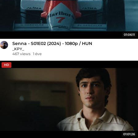
01:06:11
Senna - S01E02 (2024) - 1080p / HUN
_KPY_
467 views
1 éve
HD
01:01:26