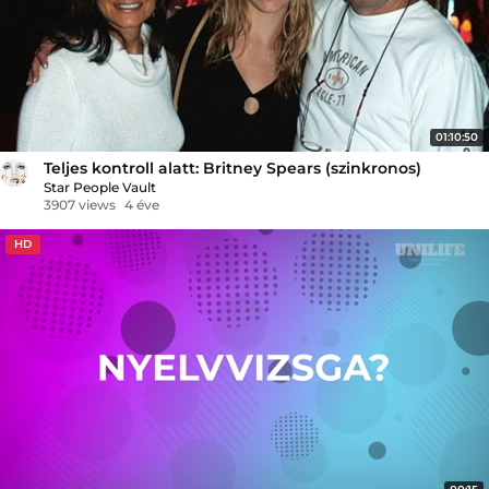
01:10:50
Teljes kontroll alatt: Britney Spears (szinkronos)
Star People Vault
3907 views
4 éve
HD