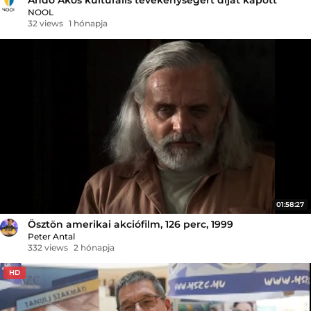
NOOL
32 views
1 hónapja
01:58:27
Ösztön amerikai akciófilm, 126 perc, 1999
Peter Antal
332 views
2 hónapja
HD