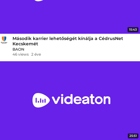
15:43
Második karrier lehetőségét kínálja a CédrusNet
Kecskemét
BAON
46 views
2 éve
25:51