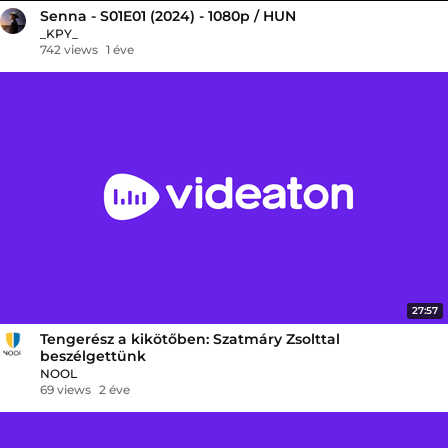
Senna - S01E01 (2024) - 1080p / HUN
_KPY_
742 views
1 éve
27:57
Tengerész a kikötőben: Szatmáry Zsolttal
beszélgettünk
NOOL
69 views
2 éve