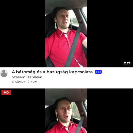
11:17
A bátorság és a hazugság kapcsolata
Szellemi Táplálék
0 views
2 éve
HD