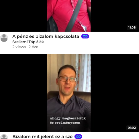
11:08
A pénz és bizalom kapcsolata
Szellemi Táplálék
2 views
2 éve
01:02
Bizalom mit jelent ez a szó