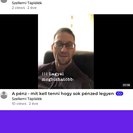
Szellemi Táplálék
2 views
2 éve
01:18
A pénz - mit kell tenni hogy sok pénzed legyen
Szellemi Táplálék
10 views
2 éve