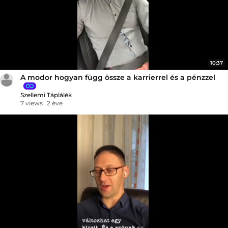
10:37
A modor hogyan függ össze a karrierrel és a pénzzel
Szellemi Táplálék
7 views
2 éve