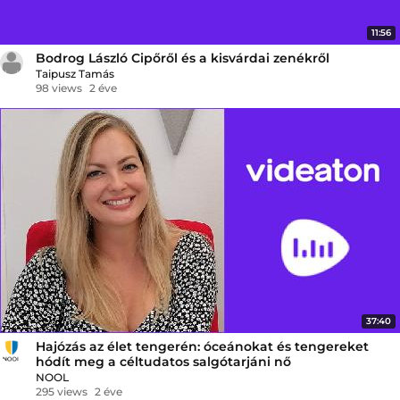
11:56
Bodrog László Cipőről és a kisvárdai zenékről
Taipusz Tamás
98 views
2 éve
37:40
Hajózás az élet tengerén: óceánokat és tengereket
hódít meg a céltudatos salgótarjáni nő
NOOL
295 views
2 éve