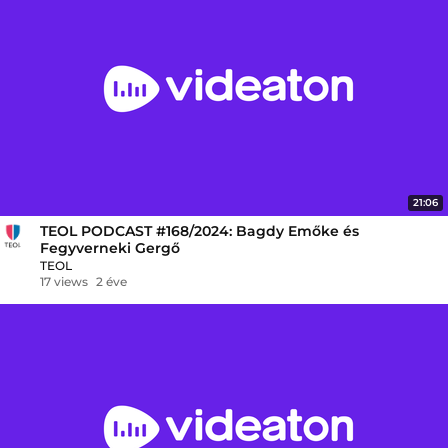
21:06
TEOL PODCAST #168/2024: Bagdy Emőke és
Fegyverneki Gergő
TEOL
17 views
2 éve