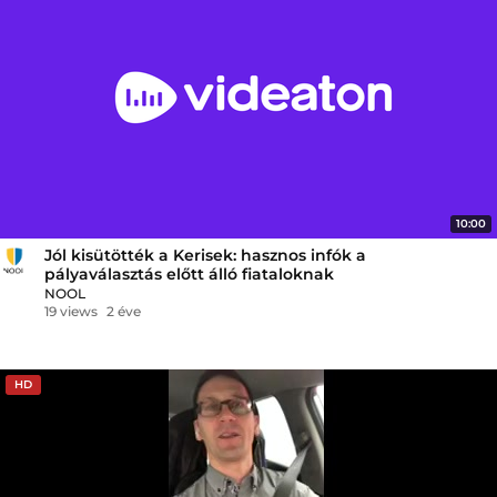
10:00
Jól kisütötték a Kerisek: hasznos infók a
pályaválasztás előtt álló fiataloknak
NOOL
19 views
2 éve
HD