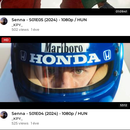
01:09:41
Senna - S01E05 (2024) - 1080p / HUN
_KPY_
502 views
1 éve
HD
53:12
Senna - S01E04 (2024) - 1080p / HUN
_KPY_
525 views
1 éve