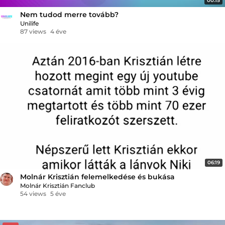
00:15
Nem tudod merre tovább?
Unilife
87 views
4 éve
06:19
Molnár Krisztián felemelkedése és bukása
Molnár Krisztián Fanclub
54 views
5 éve