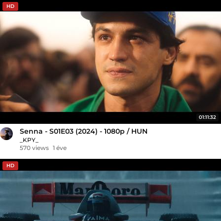
HD
01:11:32
Senna - S01E03 (2024) - 1080p / HUN
_KPY_
570 views
1 éve
HD