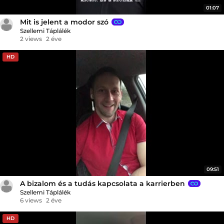
01:07
Mit is jelent a modor szó
Szellemi Táplálék
2 views
2 éve
HD
09:51
A bizalom és a tudás kapcsolata a karrierben
Szellemi Táplálék
6 views
2 éve
HD