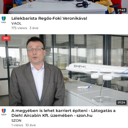
27:43
Lélekbarista Regős-Foki Veronikával
VAOL
175 views
3 éve
HD
01:24
A megyében is lehet karriert építeni - Látogatás a
Diehl Aircabin Kft. üzemében - szon.hu
SZON
1 views
10 éve