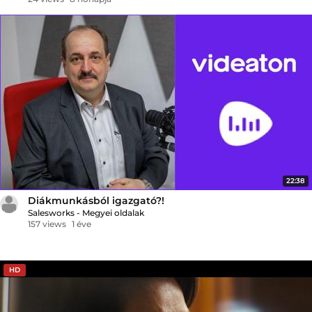
22:38
Diákmunkásból igazgató?!
Salesworks - Megyei oldalak
157 views
1 éve
HD