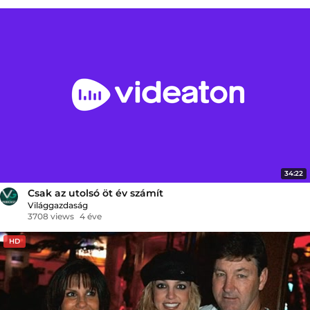
34:22
Csak az utolsó öt év számít
Világgazdaság
3708 views
4 éve
HD