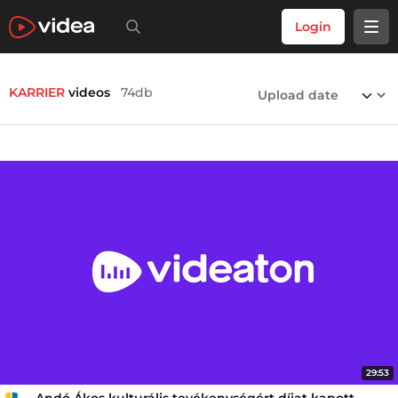
Login
KARRIER
videos
74db
29:53
Andó Ákos kulturális tevékenységért díjat kapott