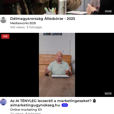
01:59
Délmagyarország Állásbörze - 2025
Mediaworks B2B
140 views
5 hónapja
HD
00:13
Az AI TÉNYLEG lecseréli a marketingeseket? 🤖
aimarketingugynokseg.hu
Online marketing 101
24 views
8 hónapja