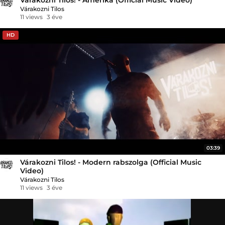
Várakozni Tilos
11 views
3 éve
HD
03:39
Várakozni Tilos! - Modern rabszolga (Official Music
Video)
Várakozni Tilos
11 views
3 éve