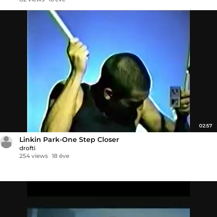
02:57
Linkin Park-One Step Closer
drofti
254 views
18 éve