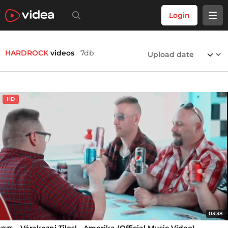
Login
HARDROCK
videos
7db
HD
03:38
Várakozni Tilos! - Amerika (Official Music Video)