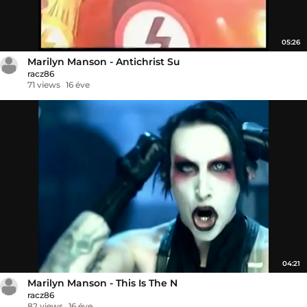
05:26
Marilyn Manson - Antichrist Su
racz86
71 views
16 éve
04:21
Marilyn Manson - This Is The N
racz86
82 views
16 éve