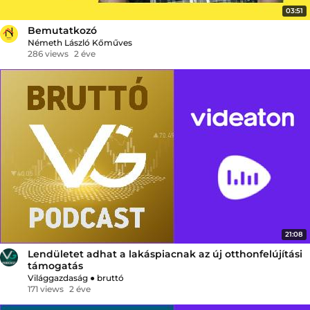
03:51
Bemutatkozó
Németh László Kőműves
286 views
2 éve
21:08
Lendületet adhat a lakáspiacnak az új otthonfelújítási
támogatás
Világgazdaság
●
bruttó
171 views
2 éve