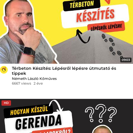
09:03
Térbeton Készítés: Lépésről lépésre útmutató és
tippek
Németh László Kőműves
6667 views
2 éve
HD