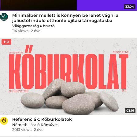
33:04
Minimálbér mellett is könnyen be lehet vágni a
júliustól induló otthonfelújítási támogatásba
Világgazdaság
●
bruttó
114 views
2 éve
HD
03:16
Referenciák: Kőburkolatok
Németh László Kőműves
2013 views
2 éve