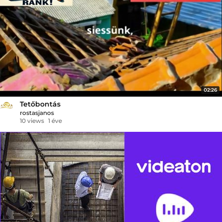
02:26
Tetőbontás
rostasjanos
10 views
1 éve