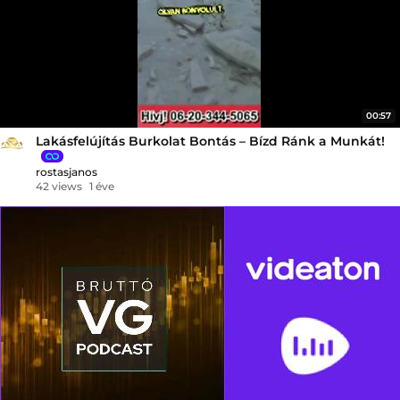
00:57
Lakásfelújítás Burkolat Bontás – Bízd Ránk a Munkát!
rostasjanos
42 views
1 éve