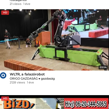
21 views
1 éve
HD
03:54
WLTR, a falazórobot
ORIGO GAZDASÁG
●
gazdaság
2128 views
1 éve
HD