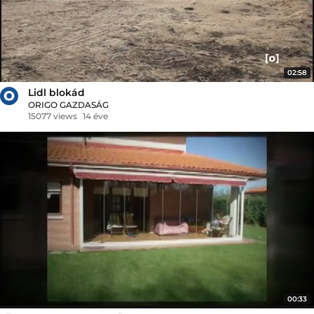
02:58
Lidl blokád
ORIGO GAZDASÁG
15077 views
14 éve
00:33