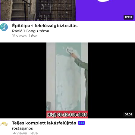
09:11
Építőipari felelősségbiztosítás
Rádió 1 Gong
●
téma
15 views
1 éve
01:01
Teljes komplett lakásfelújítás
rostasjanos
14 views
1 éve