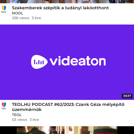
Szakemberek szépítik a ludányi lakóotthont
NOOL
266 views
3 éve
39:37
TEOL.HU PODCAST #62/2023: Czank Géza mélyépítő
üzemmérnök
TEOL
53 views
3 éve