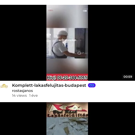
00:59
Komplett-lakasfelujitas-budapest
rostasjanos
14 views
1 éve