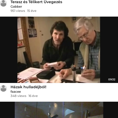
Terasz és Télikert Üvegezés
Gabber
951 views
15 éve
09:32
Házak hulladéjból!
faacee
348 views
16 éve