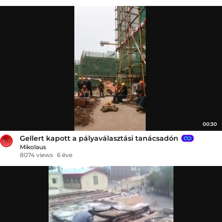
00:30
Gellert kapott a pályaválasztási tanácsadón
Mikolaus
8074 views
6 éve