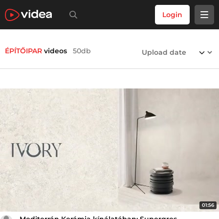
Login
ÉPÍTŐIPAR
videos
50db
01:56
Mediterrán Kerámia kínálatában: Supergres -