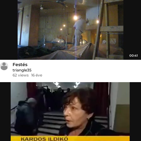
00:41
Festés
triangle35
62 views
16 éve