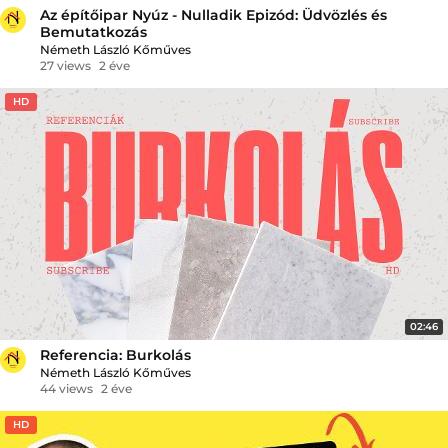
Az építőipar Nyúz - Nulladik Epizód: Üdvözlés és
Bemutatkozás
Németh László Kőműves
27 views
2 éve
HD
02:46
Referencia: Burkolás
Németh László Kőműves
44 views
2 éve
HD