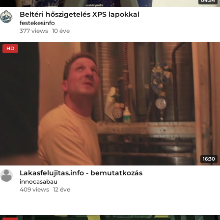
04:54
Beltéri hőszigetelés XPS lapokkal
festekesinfo
377 views
10 éve
HD
16:30
Lakasfelujitas.info - bemutatkozás
innocasabau
409 views
12 éve