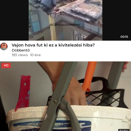
00:15
Vajon hova fut ki ez a kivitelezési hiba?
Döbbentő
193 views
10 éve
HD