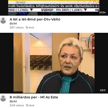
01:34
A lét a lét-8md per-Dtv-Váltó
BVM
267 views
16 éve
03:11
8 milliárdos per - M1 Az Este
BVM
349 views
16 éve