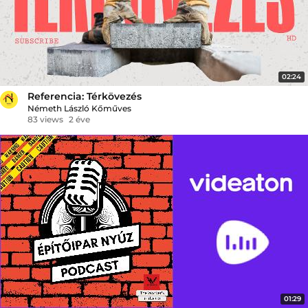
02:24
Referencia: Térkövezés
Németh László Kőműves
83 views
2 éve
01:29