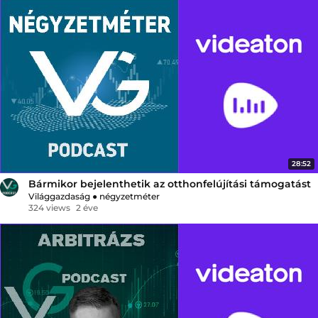
28:52
Bármikor bejelenthetik az otthonfelújítási támogatást
Világgazdaság
●
négyzetméter
324 views
2 éve