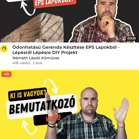
09:29
Ódonhatású Gerenda Készítése EPS Lapokból -
Lépésről Lépésre DIY Projekt
Németh László Kőműves
418 views
2 éve
HD