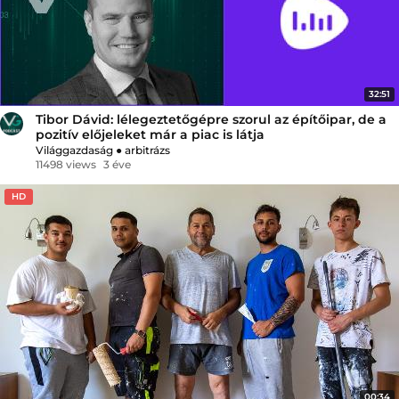
32:51
Tibor Dávid: lélegeztetőgépre szorul az építőipar, de a
pozitív előjeleket már a piac is látja
Világgazdaság
●
arbitrázs
11498 views
3 éve
HD
00:34