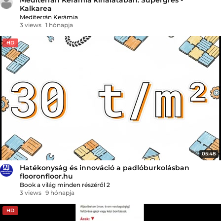
Kalkarea
Mediterrán Kerámia
3 views
1 hónapja
HD
05:48
Hatékonyság és innováció a padlóburkolásban
flooronfloor.hu
Book a világ minden részéről 2
3 views
9 hónapja
HD