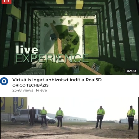
HD
02:00
Virtuális ingatlanbizniszt indít a Real5D
ORIGO TECHBÁZIS
2548 views
14 éve