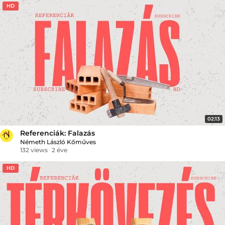
HD
02:13
Referenciák: Falazás
Németh László Kőműves
132 views
2 éve
HD