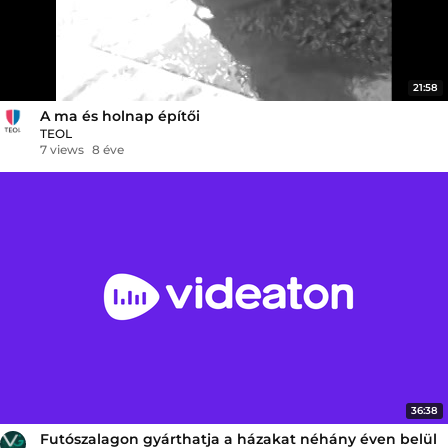
21:58
A ma és holnap építői
TEOL
7 views
8 éve
36:38
Futószalagon gyárthatja a házakat néhány éven belül