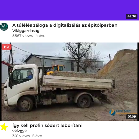
42:36
A túlélés záloga a digitalizálás az építőiparban
Világgazdaság
5867 views
4 éve
HD
01:09
Így kell profin sódert leborítani
vkivgyk
301 views
5 éve