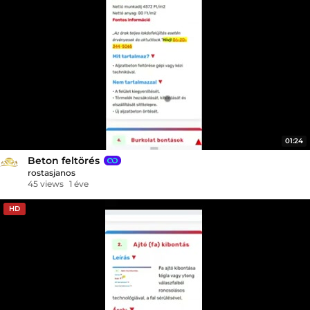
01:24
Beton feltörés
rostasjanos
45 views
1 éve
HD