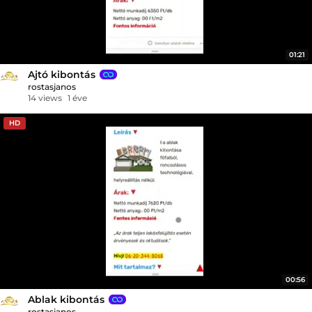
01:21
Ajtó kibontás
rostasjanos
14 views
1 éve
HD
00:56
Ablak kibontás
rostasjanos