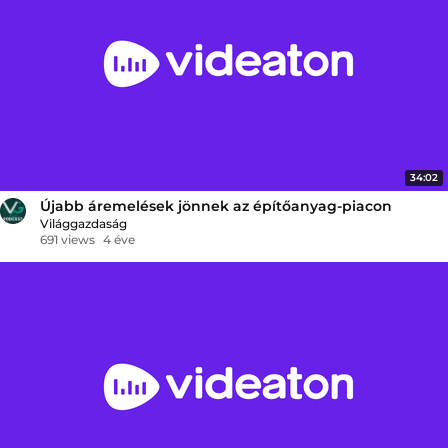
34:02
Újabb áremelések jönnek az építőanyag-piacon
Világgazdaság
691 views
4 éve