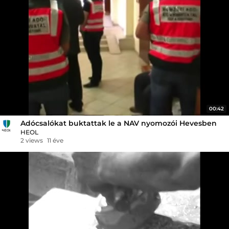
00:42
Adócsalókat buktattak le a NAV nyomozói Hevesben
HEOL
2 views
11 éve